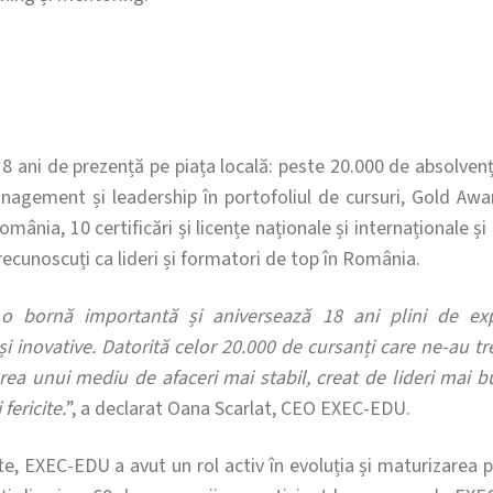
8 ani de prezență pe piața locală: peste 20.000 de absolvenți
gement și leadership în portofoliul de cursuri, Gold Aw
omânia, 10 certificări și licențe naționale și internaționale ș
 recunoscuți ca lideri și formatori de top în România.
o bornă importantă și aniversează 18 ani plini de exp
i inovative. Datorită celor 20.000 de cursanți care ne-au t
rea unui mediu de afaceri mai stabil, creat de lideri mai 
fericite.
”, a declarat Oana Scarlat, CEO EXEC-EDU.
ate, EXEC-EDU a avut un rol activ în evoluția și maturizarea pi