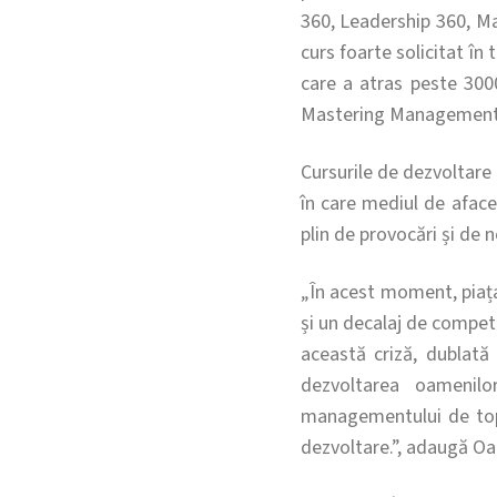
360, Leadership 360, M
curs foarte solicitat 
care a atras peste 3000 
Mastering Management S
Cursurile de dezvoltare 
în care mediul de afac
plin de provocări și de 
„
În acest moment, piața
și un decalaj de compete
această criză, dublată
dezvoltarea oamenilo
managementului de top î
dezvoltare.”, adaugă Oa