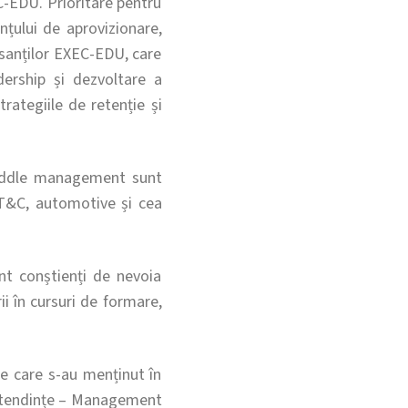
EC-EDU. Prioritare pentru
țului de aprovizionare,
rsanților EXEC-EDU, care
ership și dezvoltare a
trategiile de retenție și
 middle management sunt
 IT&C, automotive și cea
t conștienți de nevoia
ii în cursuri de formare,
me care s-au menținut în
le tendințe – Management