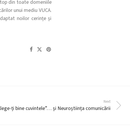
 top din toate domeniile
cărilor unui mediu VUCA.
aptat noilor cerințe și
Next
Alege-ți bine cuvintele”… și Neuroștiința comunicării