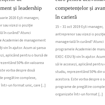
ent și leadership
competențelor și ava
în carieră
ruarie 2020 Eşti manager,
 sau vizezi o poziţie
15 – 31 oct 2019 Eşti manager,
ă în curând? Atunci
antreprenor sau vizezi o poziţi
e Academiei de management
managerială în curând? Atunci
i vin în ajutor. Acum ai şansa
programele Academiei de ma
ezi, aplicând pentru o bursă de
EXEC-EDU îţi vin în ajutor. Acum
prezentând 50% din valoarea
să le accesezi, aplicând pentru 
Este vorba despre două
studiu, reprezentând 50% din 
e pregătire complexe,
acestora. Este vorba despre o s
într-un format unic, care [...]
programe de pregătire comple
organizate într-un format [...]