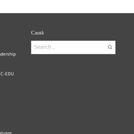
Caută
adership
EC-EDU
aluare