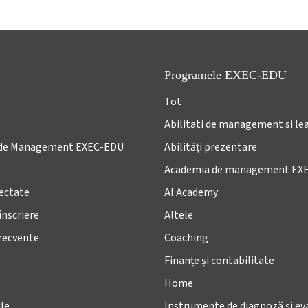
Programele EXEC-EDU
Tot
Abilitati de management si le
de Management EXEC-EDU
Abilități prezentare
Academia de management EX
lectate
AI Academy
înscriere
Altele
frecvente
Coaching
Finanțe și contabilitate
Home
le
Instrumente de diagnoză și ev