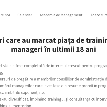
re noi
Calendar
Academia de Management
Toate curs
i care au marcat piața de traini
manageri în ultimii 18 ani
d skills a fost completată de interesul crescut pentru progr
g;
ursuri de pregătire a membrilor consiliilor de administrație d
numărul managerilor care investesc din resurse proprii în pr
 schimbările exponențiale;
-au diversificat, îmbinând trainingul și consultanța cu interv
hing și mentoring.