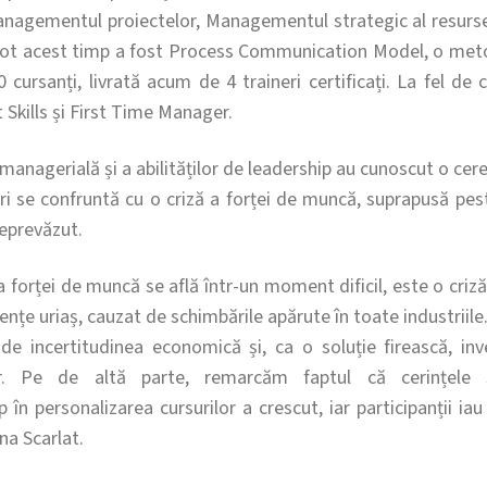
anagementul proiectelor, Managementul strategic al resurse
în tot acest timp a fost Process Communication Model, o me
cursanți, livrată acum de 4 traineri certificați. La fel de 
kills și First Time Manager.
managerială și a abilităților de leadership au cunoscut o cere
eri se confruntă cu o criză a forței de muncă, suprapusă pe
neprevăzut.
 forței de muncă se află într-un moment dificil, este o criz
nțe uriaș, cauzat de schimbările apărute în toate industriil
 de incertitudinea economică și, ca o soluție firească, in
r. Pe de altă parte, remarcăm faptul că cerințele s
n personalizarea cursurilor a crescut, iar participanții iau 
na Scarlat.