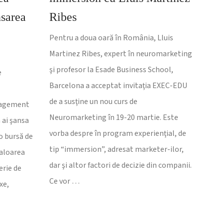
nsarea
Ribes
Pentru a doua oară în România, Lluis
Martinez Ribes, expert în neuromarketing
şi profesor la Esade Business School,
e
Barcelona a acceptat invitaţia EXEC-EDU
de a susţine un nou curs de
nagement
Neuromarketing în 19-20 martie. Este
 ai şansa
vorba despre în program experienţial, de
o bursă de
tip “immersion”, adresat marketer-ilor,
valoarea
dar şi altor factori de decizie din companii.
erie de
Ce vor …
xe,