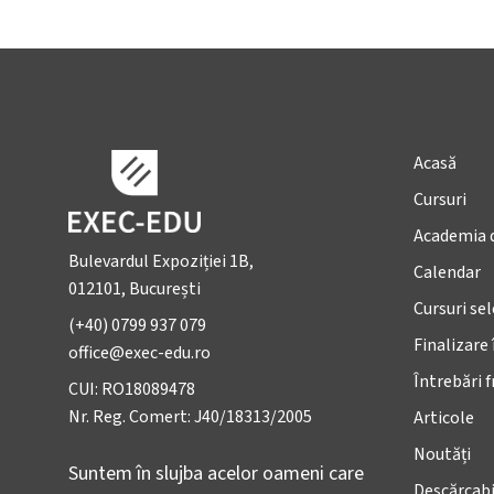
Acasă
Cursuri
Academia 
Bulevardul Expoziției 1B,
Calendar
012101, București
Cursuri se
(+40) 0799 937 079
Finalizare 
office@exec-edu.ro
Întrebări 
CUI: RO18089478
Nr. Reg. Comert: J40/18313/2005
Articole
Noutăți
Suntem în slujba acelor oameni care
Descărcabi