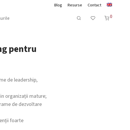
Blog
Resurse
Contact
0
urile
ng pentru
ame de leadership,
in organizații mature;
ograme de dezvoltare
enții foarte