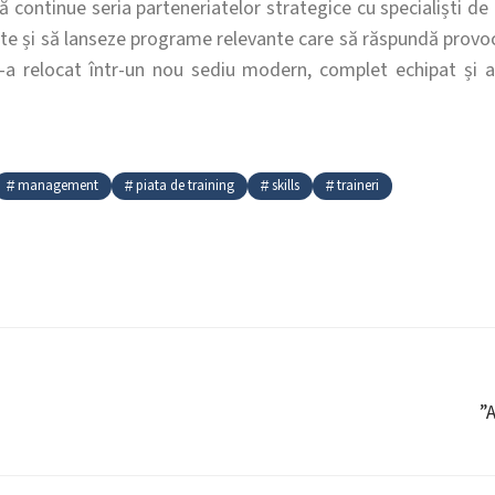
 continue seria parteneriatelor strategice cu specialiști de
lte și să lanseze programe relevante care să răspundă provo
-a relocat într-un nou sediu modern, complet echipat și ad
management
piata de training
skills
traineri
”