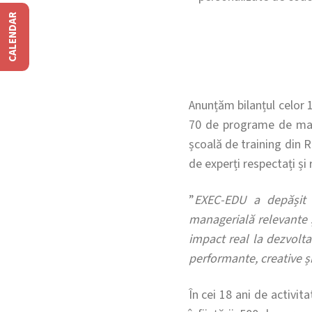
CALENDAR
Anunțăm bilanțul celor 1
70 de programe de mana
școală de training din R
de experți respectați și
”
EXEC-EDU a depășit 
managerială relevante ș
impact real la dezvolta
performante, creative și 
În cei 18 ani de activit