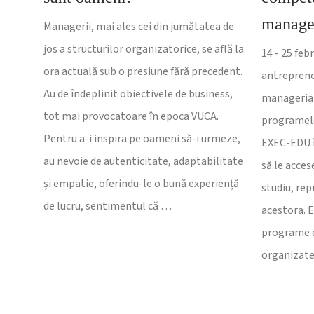
managem
Managerii, mai ales cei din jumătatea de
jos a structurilor organizatorice, se află la
14 - 25 feb
ora actuală sub o presiune fără precedent.
antreprenor
Au de îndeplinit obiectivele de business,
managerial
tot mai provocatoare în epoca VUCA.
programel
Pentru a-i inspira pe oameni să-i urmeze,
EXEC-EDU îţ
au nevoie de autenticitate, adaptabilitate
să le acces
și empatie, oferindu-le o bună experiență
studiu, re
de lucru, sentimentul că …
acestora. 
programe d
organizate 