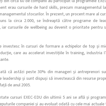
anți din circa 60 de companii au participat la programele EX
ment erau cursurile de hard skills, precum managementul lan
managementul stocurilor. În prezent, un procent mare al cu
juns la circa 2.000, se îndreaptă către programe de lead
, iar cursurile de wellbeing au devenit o prioritate pentru s
re investesc în cursuri de formare a echipelor de top și
ucție, care au accelerat investițiile în training, industria
ante.
ată că astăzi peste 30% din manageri și antreprenori sun
 de leadership și sunt dispuși să investească din resurse propr
 față de anul 2005.
ntate cursuri EXEC-EDU din ultimii 5 ani se află și progra
nceputurile companiei și au evoluat odată cu cele mai actua