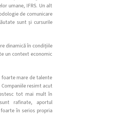
lor umane, IFRS. Un alt
todologie de comunicare
căutate sunt și cursurile
re dinamică în condițiile
ste un context economic
ă foarte mare de talente
e. Companiile resimt acut
vestesc tot mai mult în
unt rafinate, aportul
foarte în serios propria