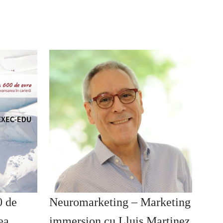
0 de
Neuromarketing – Marketing
ea
immersion cu Lluis Martinez