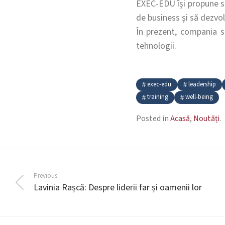
EXEC-EDU își propune să
de business și să dezvo
În prezent, compania s
tehnologii.
exec-edu
leadership
training
well-being
Posted in
Acasă
,
Noutăți
.
Previous
Lavinia Rașcă: Despre liderii far și oamenii lor