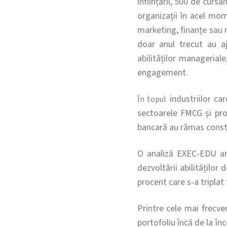
înființării, 500 de curs
organizații în acel mo
marketing, finanțe sau 
doar anul trecut au a
abilităților manageriale
engagement.
industriilor ca
În topul
sectoarele FMCG și prod
bancară au rămas const
O analiză EXEC-EDU ar
dezvoltării abilităților
procent care s-a triplat
Printre cele mai frecve
portofoliu încă de la î