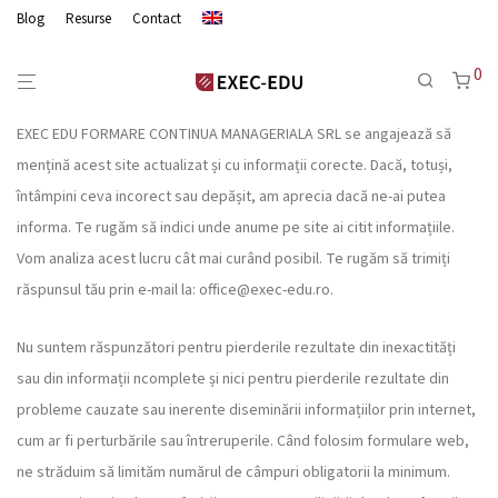
Blog
Resurse
Contact
0
EXEC EDU FORMARE CONTINUA MANAGERIALA SRL se angajează să
mențină acest site actualizat și cu informații corecte. Dacă, totuși,
întâmpini ceva incorect sau depășit, am aprecia dacă ne-ai putea
informa. Te rugăm să indici unde anume pe site ai citit informațiile.
Vom analiza acest lucru cât mai curând posibil. Te rugăm să trimiți
răspunsul tău prin e-mail la:
office@
exec-edu.ro
.
Nu suntem răspunzători pentru pierderile rezultate din inexactități
sau din informații ncomplete și nici pentru pierderile rezultate din
probleme cauzate sau inerente diseminării informațiilor prin internet,
cum ar fi perturbările sau întreruperile. Când folosim formulare web,
ne străduim să limităm numărul de câmpuri obligatorii la minimum.