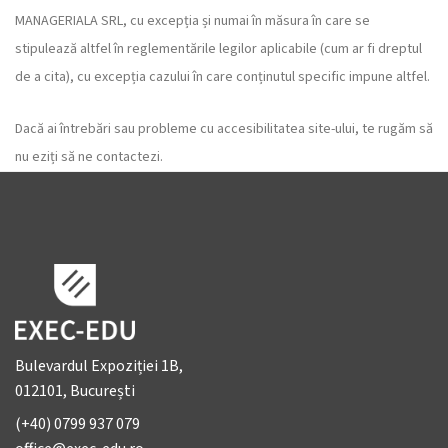
MANAGERIALA SRL, cu excepția și numai în măsura în care se
stipulează altfel în reglementările legilor aplicabile (cum ar fi dreptul
de a cita), cu excepția cazului în care conținutul specific impune altfel.
Dacă ai întrebări sau probleme cu accesibilitatea site-ului, te rugăm să
nu eziți să ne contactezi.
Bulevardul Expoziției 1B,
012101, București
(+40) 0799 937 079