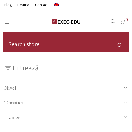
Blog
Resurse
Contact
0
Filtrează
Nivel
Grow Expertise - pentru viitori manageri
Tematici
Tot
Trainer
Abilitati de management si leadership
Carmen Mardale