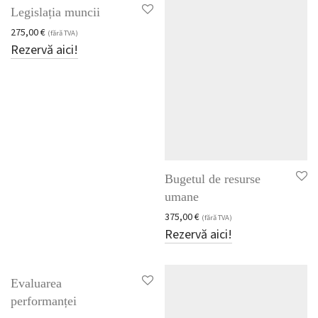
Training personalizat
Legislația muncii
275,00
€
(fără TVA)
Uncategorized
Rezervă aici!
Well-being și dezvoltare personală
Bugetul de resurse
umane
375,00
€
(fără TVA)
Rezervă aici!
Evaluarea
performanței