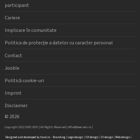
participant
Cariere
Implicare în comunitate
Politica de protecție a datelor cu caracter personal
Contact
Jooble
Politică cookie-uri
Imprint
Disclaimer
©
2026
Copyright 2022 EXEC-EDU | All Rights Reserved |
office@exec-edu.ro
|
Designed
and
developed
by
toud.ro
–
Branding
|
Logo
design
|
UX design
|
UI design
|
Web design
|