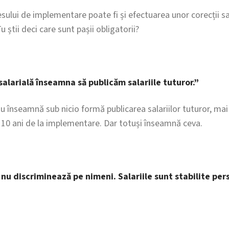
esului de implementare poate fi și efectuarea unor corecții sa
u știi deci care sunt pașii obligatorii?
alarială înseamna să publicăm salariile tuturor.”
u înseamnă sub nicio formă publicarea salariilor tuturor, mai
 10 ani de la implementare. Dar totuși înseamnă ceva.
nu discriminează pe nimeni. Salariile sunt stabilite per