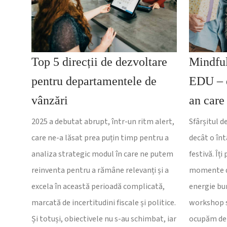
Top 5 direcții de dezvoltare
Mindfu
pentru departamentele de
EDU – e
vânzări
an care
2025 a debutat abrupt, într-un ritm alert,
Sfârșitul 
care ne-a lăsat prea puțin timp pentru a
decât o în
analiza strategic modul în care ne putem
festivă. Îț
reinventa pentru a rămâne relevanți și a
momente de
excela în această perioadă complicată,
energie bu
marcată de incertitudini fiscale și politice.
workshop sc
Și totuși, obiectivele nu s-au schimbat, iar
ocupăm de 