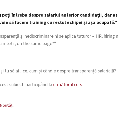
 poți întreba despre salariul anterior candidații, dar a
oie să facem training cu restul echipei și așa ocupată.”
ansparență și nediscriminare ni se aplica tuturor – HR, hiring
tem toti „on the same page?”
i tu să afli ce, cum și când e despre transparență salarială?
cest subiect, participând la
următorul curs
!
Noutăți
.