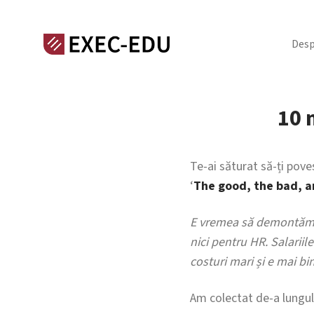
Desp
10 
Te-ai săturat să-ți poves
‘
The good, the bad, a
E vremea să demontăm a
nici pentru HR. Salariil
costuri mari și e mai bi
Am colectat de-a lungul