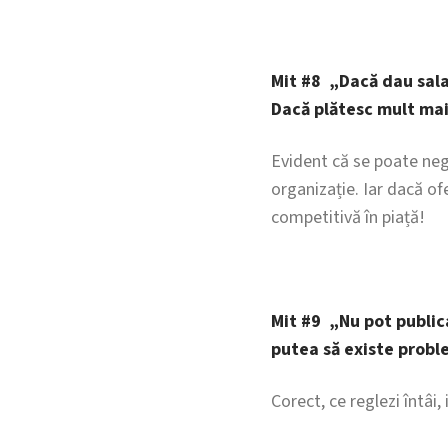
Mit #8 „Dacă dau salar
Dacă plătesc mult mai
Evident că se poate negoc
organizație. Iar dacă o
competitivă în piață!
Mit #9 „Nu pot publica 
putea să existe prob
Corect, ce reglezi întâi,