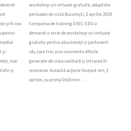
 devenit
workshop-uri virtuale gratuite, adaptate
unt
perioadei de criză București, 2 aprilie 2020
ei și în cea
Compania de training EXEC-EDU a
uperior.
demarat o serie de workshop-uri virtuale
 mediul
gratuite pentru absolvenții și partenerii
 și
săi, care trec prin momente dificile
eții, mai
generate de criza sanitară și intrarea în
tate și
recesiune. Această acțiune început ieri, 1
aprilie, cu prima întâlnire …