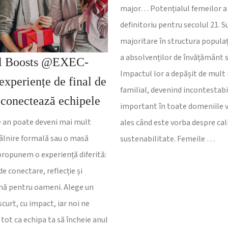
major… Potențialul femeilor a
definitoriu pentru secolul 21. S
majoritare în structura populați
a absolvenților de învățământ s
l Boosts @EXEC-
Impactul lor a depășit de mult
xperiențe de final de
familial, devenind incontestabil
 conectează echipele
important în toate domeniile vi
de an poate deveni mai mult
ales când este vorba despre cali
tâlnire formală sau o masă
sustenabilitate. Femeile …
i propunem o experiență diferită:
 conectare, reflecție și
nă pentru oameni. Alege un
urt, cu impact, iar noi ne
tot ca echipa ta să încheie anul