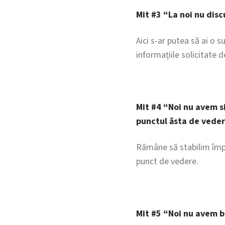
Mit #3 “La noi nu discu
Aici s-ar putea să ai o s
informațiile solicitate d
Mit #4 “Noi nu avem si
punctul ăsta de vede
Rămâne să stabilim împr
punct de vedere.
Mit #5 “Noi nu avem b