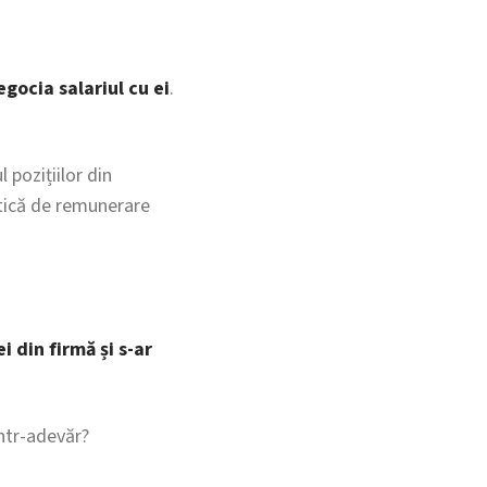
gocia salariul cu ei
.
 pozițiilor din
itică de remunerare
i din firmă și s-ar
într-adevăr?