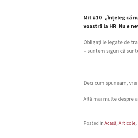
Mit #10 „Înțeleg că nu
voastră la HR
.
Nu e nev
Obligațiile legate de tr
– suntem siguri că sun
Deci cum spuneam, vrei ș
Află mai multe despre a
Posted in
Acasă
,
Articole
,