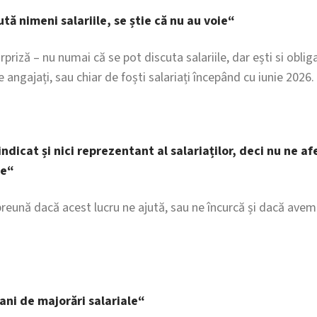
tă nimeni salariile, se știe că nu au voie“
urpriză – nu numai că se pot discuta salariile, dar ești si oblig
e angajați, sau chiar de foști salariați începând cu iunie 2026.
ndicat și nici reprezentant al salariaților, deci nu ne af
re“
eună dacă acest lucru ne ajută, sau ne încurcă și dacă avem 
ani de majorări salariale“