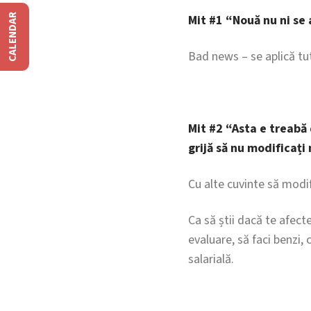
CALENDAR
Mit #1 “Nouă nu ni se 
Bad news – se aplică tut
Mit #2 “Asta e treabă 
grijă să nu modificați 
Cu alte cuvinte să modif
Ca să știi dacă te afecte
evaluare, să faci benzi, 
salarială.