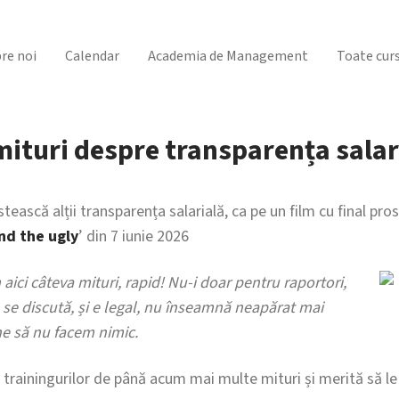
re noi
Calendar
Academia de Management
Toate curs
mituri despre transparența salar
tească alții transparența salarială, ca pe un film cu final prost
nd the ugly
’ din 7 iunie 2026
ici câteva mituri, rapid!
Nu-i doar pentru raportori,
e se discută, și e legal, nu înseamnă neapărat mai
ne să nu facem nimic.
 trainingurilor de până acum mai multe mituri și merită să l