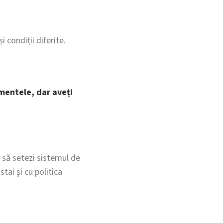
 condiții diferite.
umentele, dar aveți
i: să setezi sistemul de
tai și cu politica