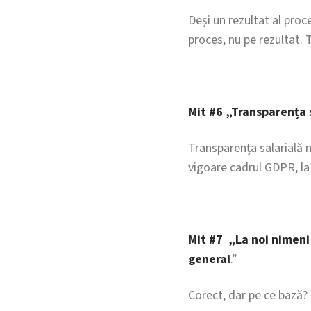
Deși un rezultat al proc
proces, nu pe rezultat. T
Mit #6 „Transparența s
Transparența salarială n
vigoare cadrul GDPR, la
Mit #7 „La noi nimeni 
general
.”
Corect, dar pe ce bază?