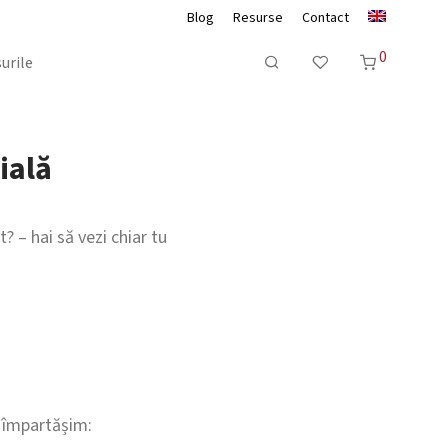
Blog
Resurse
Contact
0
urile
ială
? – hai să vezi chiar tu
e împartășim: