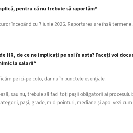
aplică, pentru că nu trebuie să raportăm“
uror începând cu 7 iunie 2026. Raportarea are însă termene și
de HR, de ce ne implicați pe noi în asta? Faceți voi doc
nimic la salarii“
icăm pe ici-pe colo, dar nu în punctele esențiale.
ază, sau nu, trebuie să faci toți pașii obligatorii ai procesulu
categorii, pași, grade, mid-pointuri, mediane și apoi vezi cum s