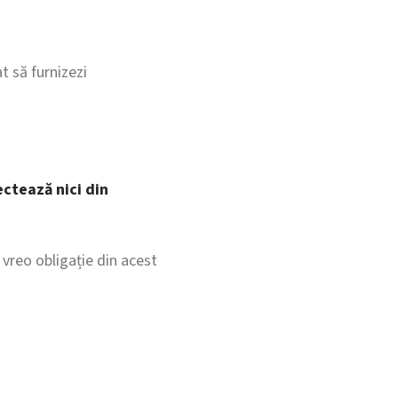
at să furnizezi
ectează nici din
vreo obligație din acest