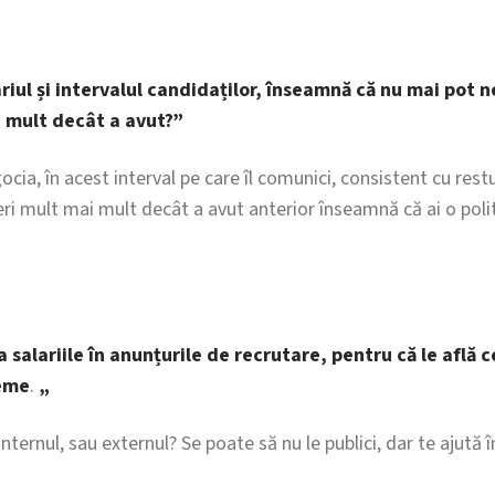
iul și intervalul candidaților, înseamnă că nu mai pot ne
 mult decât a avut?”
ia, în acest interval pe care îl comunici, consistent cu restul
feri mult mai mult decât a avut anterior înseamnă că ai o pol
salariile în anunțurile de recrutare, pentru că le află ce
leme
.
„
 internul, sau externul? Se poate să nu le publici, dar te ajută 