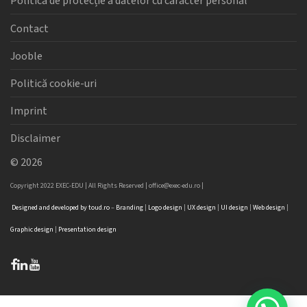
Politica de protecție a datelor cu caracter personal
Contact
Jooble
Politică cookie-uri
Imprint
Disclaimer
©
2026
Copyright 2022 EXEC-EDU | All Rights Reserved |
office@exec-edu.ro
|
Designed
and
developed
by
toud.ro
–
Branding
|
Logo
design
|
UX design
|
UI design
|
Web design
|
Graphic design
|
Presentation design