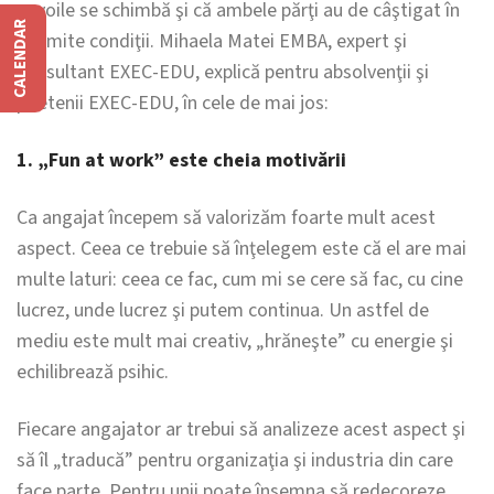
nevoile se schimbă şi că ambele părţi au de câştigat în
CALENDAR
anumite condiţii. Mihaela Matei EMBA, expert şi
consultant EXEC-EDU, explică pentru absolvenţii şi
prietenii EXEC-EDU, în cele de mai jos:
1.
„Fun at work” este cheia motivării
Ca angajat începem să valorizăm foarte mult acest
aspect. Ceea ce trebuie să înţelegem este că el are mai
multe laturi: ceea ce fac, cum mi se cere să fac, cu cine
lucrez, unde lucrez şi putem continua. Un astfel de
mediu este mult mai creativ, „hrăneşte” cu energie şi
echilibrează psihic.
Fiecare angajator ar trebui să analizeze acest aspect şi
să îl „traducă” pentru organizaţia şi industria din care
face parte. Pentru unii poate însemna să redecoreze