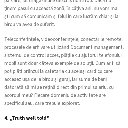
parcare, iar magazinul e deschis non stop. Dacă nu
ţinem pasul cu această zonă, în câţiva ani, nu vom mai
şti cum să comunicăm şi felul în care lucrăm chiar şi la
birou va avea de suferit.
Teleconferinţele, videoconferințele, conectările remote,
procesele de arhivare utilizând Document management,
sistemul de control acces, plăţile cu ajutorul telefonului
mobil sunt doar câteva exemple de soluţii. Cum ar fi să
pot plăti prânzul la cafetaria cu acelaşi card cu care
accesez uşa de la birou şi garaj, iar suma de bani
datorată să mi se reţină direct din primul salariu, cu
acordul meu? Fiecare domeniu de activitate are
specificul sau, care trebuie explorat.
4. „Truth well told”