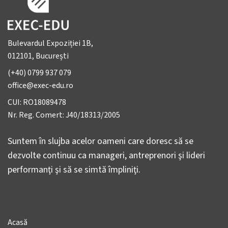
Bulevardul Expoziției 1B,
012101, București
(+40) 0799 937 079
office@exec-edu.ro
CUI: RO18089478
Nr. Reg. Comert: J40/18313/2005
Suntem în slujba acelor oameni care doresc să se
dezvolte continuu ca manageri, antreprenori şi lideri
performanţi şi să se simtă împliniţi.
Acasă