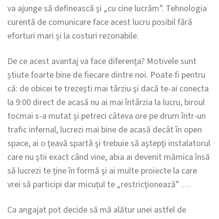
va ajunge să definească şi „cu cine lucrăm”. Tehnologia
curentă de comunicare face acest lucru posibil fără
eforturi mari şi la costuri rezonabile.
De ce acest avantaj va face diferenţa? Motivele sunt
ştiute foarte bine de fiecare dintre noi. Poate fi pentru
că: de obicei te trezeşti mai târziu şi dacă te-ai conecta
la 9:00 direct de acasă nu ai mai întârzia la lucru, biroul
tocmai s-a mutat şi petreci câteva ore pe drum într-un
trafic infernal, lucrezi mai bine de acasă decât în open
space, ai o ţeavă spartă şi trebuie să aştepţi instalatorul
care nu ştii exact când vine, abia ai devenit mămica însă
să lucrezi te ţine în formă şi ai multe proiecte la care
vrei să participi dar micuţul te „restricţionează” …
Ca angajat pot decide să mă alătur unei astfel de