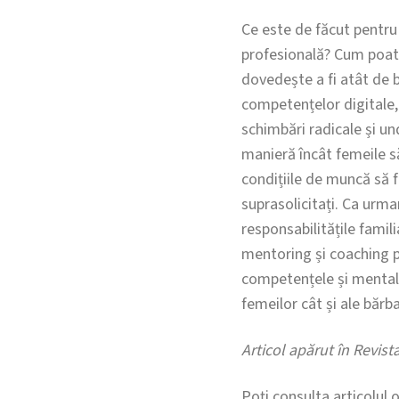
Ce este de făcut pentru 
profesională? Cum poate 
dovedește a fi atât de 
competențelor digitale,
schimbări radicale și u
manieră încât femeile să
condițiile de muncă să fi
suprasolicitați. Ca urma
responsabilitățile fami
mentoring și coaching pe
competențele și mentalit
femeilor cât și ale bărba
Articol apărut în Revista
Poți consulta articolul 