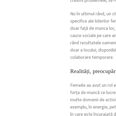
creativ problemele, se r
Nu în ultimul rând, un st
specifice ale liderilor f
doar față de munca lor, 
cauze sociale pe care an
rând rezultatele oameni
doar a locului; disponib
colaborare temporare.
Realități, preocupări
Femeile au avut un rol es
forța de muncă ce lucre
multe domenii de activit
exemplu, în energie, pe
în care este încurajată 