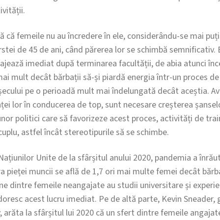
vității.
ată că femeile nu au încredere în ele, considerându-se mai p
vârstei de 45 de ani, când părerea lor se schimbă semnificativ.
ajează imediat după terminarea facultății, de abia atunci înc
ai mult decât bărbații să-și piardă energia într-un proces de
șecului pe o perioadă mult mai îndelungată decât aceștia. Avâ
ei lor în conducerea de top, sunt necesare creșterea șansel
nor politici care să favorizeze acest proces, activități de tra
cuplu, astfel încât stereotipurile să se schimbe.
ațiunilor Unite de la sfârșitul anului 2020, pandemia a înrăută
ara pieței muncii se află de 1,7 ori mai multe femei decât bărb
ane dintre femeile neangajate au studii universitare și exper
doresc acest lucru imediat. Pe de altă parte, Kevin Sneader,
răta la sfârșitul lui 2020 că un sfert dintre femeile angajat