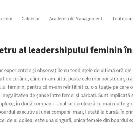
re noi
Calendar
Academia de Management
Toate curs
tru al leadershipului feminin î
experiențele și observațiile cu tendințele de ultimă oră din 
ut de curând, când m-am uitat peste cele mai noi studii și r
ului feminin, pentru că m-am reîntâlnit cu o situație pe care 
inegalitatea de șanse între femei și bărbați. Sunt implicată 
lexe, în două companii. Unul se derulează cu mai multe gr
 boardul executiv al unei companii mari, listată la bursă. În p
el de al doilea, este una singură, unica femeie din boardul e