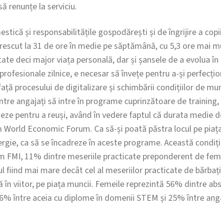
ă renunțe la serviciu.
tică și responsabilitățile gospodărești și de îngrijire a copii
a crescut la 31 de ore în medie pe săptămână, cu 5,3 ore mai m
te deci major viața personală, dar și șansele de a evolua în
profesionale zilnice, e necesar să învețe pentru a-și perfecțio
ață procesului de digitalizare și schimbării condițiilor de mun
tre angajați să intre în programe cuprinzătoare de training,
eze pentru a reuși, având în vedere faptul că durata medie de
m World Economic Forum. Ca să-și poată păstra locul pe piața
ergie, ca să se încadreze în aceste programe. Această condiț
m FMI, 11% dintre meseriile practicate preponderent de feme
ul fiind mai mare decât cel al meseriilor practicate de bărbați
ă în viitor, pe piața muncii. Femeile reprezintă 56% dintre abs
6% între aceia cu diplome în domenii STEM și 25% între anga