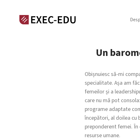
Desp
Un barome
Obișnuiesc să-mi compar 
specialitate. Așa am făc
femeilor și a leadership
care nu mă pot consola: 
programe adaptate comp
începători, al doilea cu
preponderent femei. În c
resurse umane.