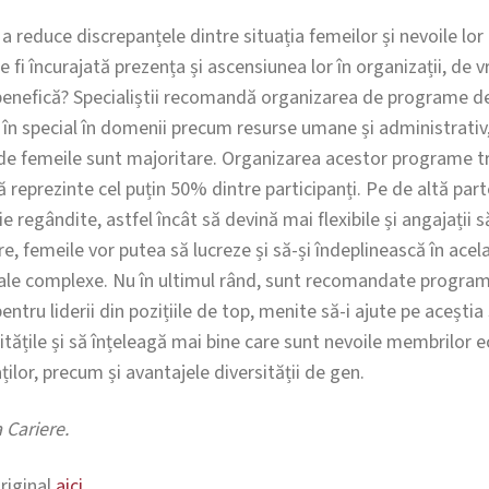
a reduce discrepanțele dintre situația femeilor și nevoile lor
fi încurajată prezența și ascensiunea lor în organizații, de 
benefică? Specialiștii recomandă organizarea de programe d
 în special în domenii precum resurse umane și administrativ
nde femeile sunt majoritare. Organizarea acestor programe t
 reprezinte cel puțin 50% dintre participanți. Pe de altă part
e regândite, astfel încât să devină mai flexibile și angajații s
re, femeile vor putea să lucreze și să-și îndeplinească în acel
liale complexe. Nu în ultimul rând, sunt recomandate program
ntru liderii din pozițiile de top, menite să-i ajute pe aceștia
ățile și să înțeleagă mai bine care sunt nevoile membrilor ech
ților, precum și avantajele diversității de gen.
 Cariere.
original
aici
.