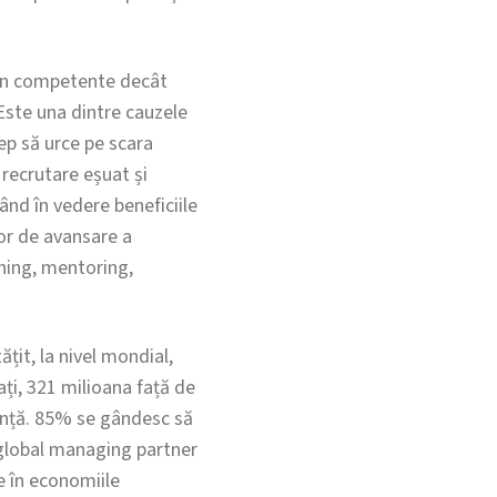
uțin competente decât
 Este una dintre cauzele
ep să urce pe scara
 recrutare eșuat și
nd în vedere beneficiile
or de avansare a
ining, mentoring,
țit, la nivel mondial,
ați, 321 milioana față de
iență. 85% se gândesc să
 global managing partner
e în economiile