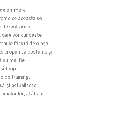
 de afirmare
vreme ce aceasta se
e dezvoltare a
, care vor cunoaște
rebuie făcută de o așa
e, propun ca posturile și
ă nu mai fie
ași timp
e de training,
 să-și actualizeze
ipelor lor, atât ale