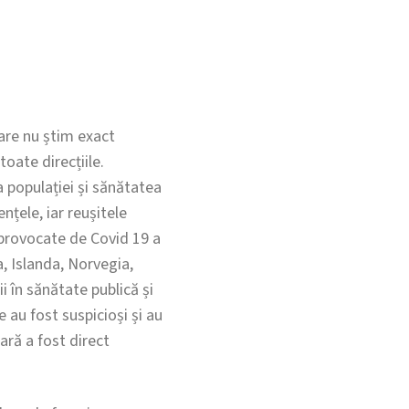
care nu știm exact
oate direcțiile.
a populației și sănătatea
țele, iar reușitele
 provocate de Covid 19 a
a, Islanda, Norvegia,
 în sănătate publică și
 au fost suspicioși și au
ară a fost direct