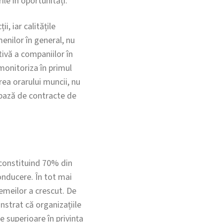
le în oportunități.
i, iar calitățile
menilor în general, nu
ivă a companiilor în
 monitoriza în primul
ea orarului muncii, nu
e bază de contracte de
, constituind 70% din
onducere. În tot mai
femeilor a crescut. De
strat că organizațiile
e superioare în privința