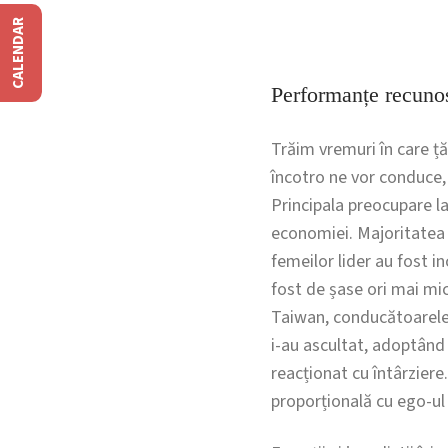
CALENDAR
Performanțe recuno
Trăim vremuri în care ță
încotro ne vor conduce, 
Principala preocupare la
economiei. Majoritatea 
femeilor lider au fost 
fost de șase ori mai mic
Taiwan, conducătoarele 
i-au ascultat, adoptând 
reacționat cu întârziere
proporțională cu ego-ul li