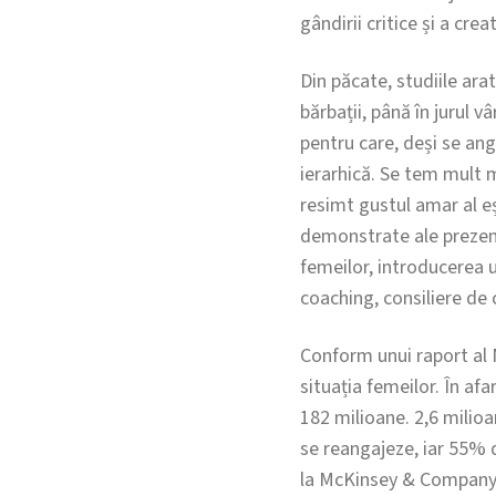
gândirii critice și a creati
Din păcate, studiile ar
bărbații, până în jurul 
pentru care, deși se ang
ierarhică. Se tem mult m
resimt gustul amar al e
demonstrate ale prezenț
femeilor, introducerea u
coaching, consiliere de 
Conform unui raport al N
situația femeilor. În af
182 milioane. 2,6 milio
se reangajeze, iar 55% 
la McKinsey & Company, a