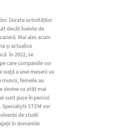
lor. Durata activităților
ult decât înainte de
 carieră. Mai ales acum
na și actualiza
că. În 2022, se
 pe care companiile vor
 viață a unei meserii va
 muncii, femeile au
ie devine cu atât mai
i sunt puse în pericol
. Specialiștii STEM vor
olvenții de studii
jații în domeniile