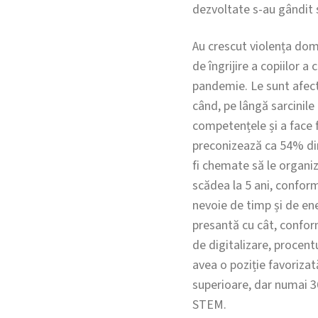
dezvoltate s-au gândit s
Au crescut violența domes
de îngrijire a copiilor 
pandemie. Le sunt afecta
când, pe lângă sarcinile 
competențele și a face f
preconizează ca 54% din
fi chemate să le organiz
scădea la 5 ani, confor
nevoie de timp și de en
presantă cu cât, confor
de digitalizare, procent
avea o poziție favorizat
superioare, dar numai 3
STEM.