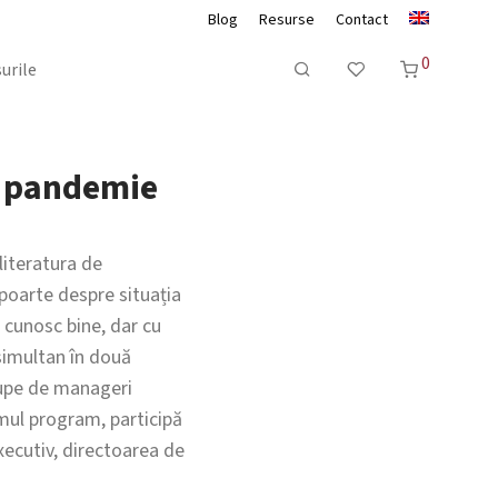
Blog
Resurse
Contact
0
urile
n pandemie
literatura de
apoarte despre situația
o cunosc bine, dar cu
simultan în două
upe de manageri
rimul program, participă
xecutiv, directoarea de