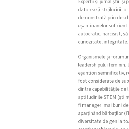
Experții și jurnaliștii î
datorează strălucirii lor 
demonstrată prin deschide
eșantioanelor suficient 
autocratic, narcisist, s
curiozitate, integritate.
Organismele și forumuril
leadershipului feminin. 
eșantion semnificativ, re
fost considerate de suba
dintre capabilitățile de
aptitudinile STEM (știin
fi manageri mai buni decâ
aparținând bărbaților (I
diversitate de gen la to