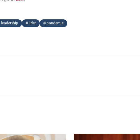
leadership
lider
pandemie