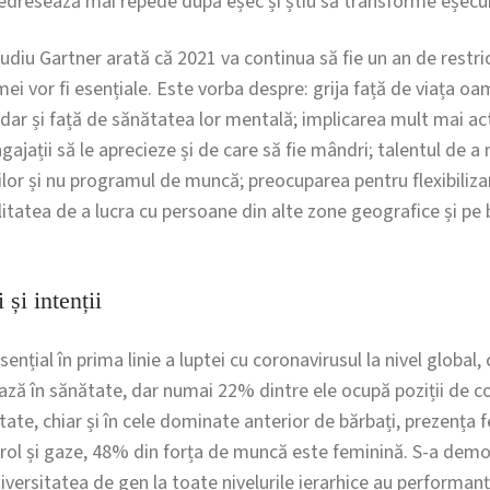
edresează mai repede după eșec și știu să transforme eșecuri
udiu Gartner arată că 2021 va continua să fie un an de restricți
emei vor fi esențiale. Este vorba despre: grija față de viața oa
dar și față de sănătatea lor mentală; implicarea mult mai act
gajații să le aprecieze și de care să fie mândri; talentul de a
lor și nu programul de muncă; preocuparea pentru flexibilizar
ilitatea de a lucra cu persoane din alte zone geografice și p
 și intenții
ențial în prima linie a luptei cu coronavirusul la nivel global
ază în sănătate, dar numai 22% dintre ele ocupă poziții de c
ate, chiar și în cele dominate anterior de bărbați, prezența 
trol și gaze, 48% din forța de muncă este feminină. S-a demon
diversitatea de gen la toate nivelurile ierarhice au performanț