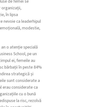
onduse de femei se
r organizații,
e, în lipsa
te nevoie ca leaderhipul
ță emoțională, modestie,
 an o atenție specială
usiness School, pe un
timpul ei, femeile au
sc bărbații în peste 84%
ndirea strategică și
eile sunt considerate a
nal erau considerate ca
rganizațiile cu o bună
dispuse la risc, rezolvă