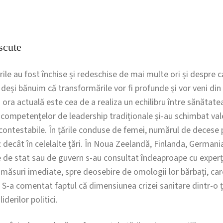
scute
rile au fost închise și redeschise de mai multe ori și despre 
deși bănuim că transformările vor fi profunde și vor veni din t
 ora actuală este cea de a realiza un echilibru între sănătate
competențelor de leadership tradiționale și-au schimbat valen
incontestabile. În țările conduse de femei, numărul de decese
 decât în celelalte țări. În Noua Zeelandă, Finlanda, Germani
de stat sau de guvern s-au consultat îndeaproape cu experții
măsuri imediate, spre deosebire de omologii lor bărbați, care
. S-a comentat faptul că dimensiunea crizei sanitare dintr-o ț
derilor politici.