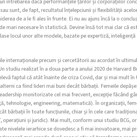
și pun întrebarea dacă performanțele țărilor și corporațiilor c
sau sunt, de fapt, rezultatul înțelepciunii și flexibilității acelo
rea de a le fi ales în frunte. Ei nu au ajuns încă la o concluzi
de mari necesare în statistică. Devine însă tot mai clar că es
ă lase locul unor alte modele, bazate pe expertiză, inteligen
e internaționale precum și cercetătorii au acordat în ultimul
Un studiu realizat în a doua parte a anului 2020 de Harvard B
levă faptul că atât înainte de criza Covid, dar și mai mult în 
lterni ca fiind lideri mai buni decât bărbații. Femeile depășe
 leadership monitorizate cel mai frecvent, excepție făcând gâ
ță, tehnologie, engineering, matematică). În organizații, fem
t bărbații în toate funcțiunile, chiar și în cele care tradițio
T, operațiuni și juridic). Mai mult, conform unui studiu BCG, o
ate nivelele ierarhice se dovedesc a fi mai inovatoare, mai pre