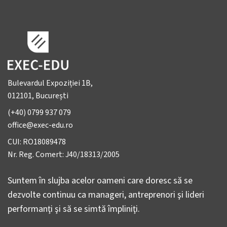
Bulevardul Expoziției 1B,
012101, București
(+40) 0799 937 079
office@exec-edu.ro
CUI: RO18089478
Nr. Reg. Comert: J40/18313/2005
Suntem în slujba acelor oameni care doresc să se
dezvolte continuu ca manageri, antreprenori şi lideri
performanţi şi să se simtă împliniţi.