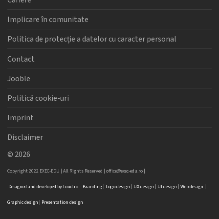
Cariere
Implicare în comunitate
Politica de protecție a datelor cu caracter personal
Contact
Jooble
Politică cookie-uri
Imprint
Disclaimer
©
2026
Copyright 2022 EXEC-EDU | All Rights Reserved |
office@exec-edu.ro
|
Designed
and
developed
by
toud.ro
–
Branding
|
Logo
design
|
UX design
|
UI design
|
Web design
|
Graphic design
|
Presentation design