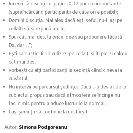
Încerci să discuţi cel puţin 10-12 puncte importante
(supraîncărcând participanţii de câte ori e posibil);
Domini discuţia. Mai ales dacă eşti şeful, nu-i laşi pe
ceilalţi să-şi expună ideile;
Spui cât mai des, la orice idee sau propunere făcută ”
Da, dar…”;
Eşti sarcastic. Îi ridiculizezi pe ceilalţi şi îţi pierzi calmul
cât mai des;
Vorbeşti cu alţi participanţi la şedinţă când cineva ia
cuvântul;
Nu intervii pe parcursul şedinţei. Dacă s-a deviat de la
subiectul propus sau dacă atmosfera se încinge nu
faci nimic pentru a aduce lucrurile la normal;
Laşi şedinţa să continue la nesfârşit.
Autor:
Simona Podgoreanu