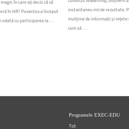
cuvântul leadership, obținem 
agic în care ați decis că vă
instantaneu mii de rezultate. 
rieră în HR? Povestea a început
mulțime de informații și rețete
e odată cu participarea la …
cum să …
Programele EXEC-EDU
Tot