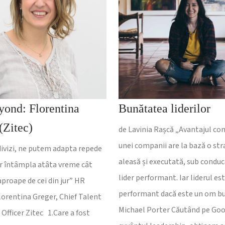
ond: Florentina
Bunătatea liderilor
(Zitec)
de Lavinia Rașcă „Avantajul com
unei companii are la bază o str
divizi, ne putem adapta repede
aleasă și executată, sub conduc
ar întâmpla atâta vreme cât
lider performant. Iar liderul es
roape de cei din jur” HR
performant dacă este un om bu
orentina Greger, Chief Talent
Michael Porter Căutând pe Go
Officer Zitec 1.Care a fost