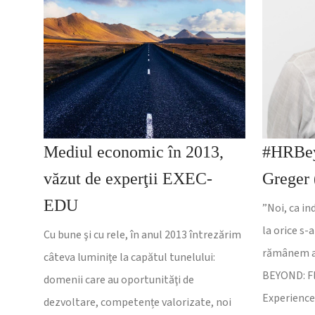
Mediul economic în 2013,
#HRBey
văzut de experţii EXEC-
Greger 
EDU
”Noi, ca in
la orice s-
Cu bune şi cu rele, în anul 2013 întrezărim
rămânem ap
câteva luminiţe la capătul tunelului:
BEYOND: Fl
domenii care au oportunităţi de
Experience 
dezvoltare, competențe valorizate, noi