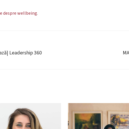
le despre wellbeing
.
ază| Leadership 360
MA