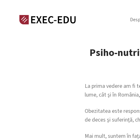
Desp
Psiho-nutriț
La prima vedere am fi te
lume, cât şi în România
Obezitatea este responsa
de deces şi suferinţă, c
Mai mult, suntem în faţa 