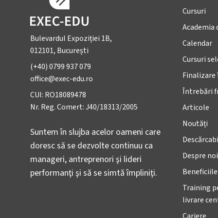
Cursuri
Academia 
Bulevardul Expoziției 1B,
Calendar
012101, București
Cursuri se
(+40) 0799 937 079
Finalizare 
office@exec-edu.ro
Întrebări 
CUI: RO18089478
Nr. Reg. Comert: J40/18313/2005
Articole
Noutăți
Suntem în slujba acelor oameni care
Descărcabi
doresc să se dezvolte continuu ca
Despre noi
manageri, antreprenori şi lideri
Beneficiil
performanţi şi să se simtă împliniţi.
Training p
livrare ce
Cariere