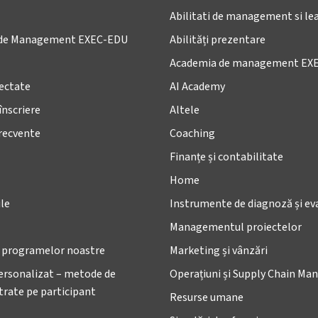
Abilitati de management si le
de Management EXEC-EDU
Abilități prezentare
Academia de management EX
lectate
AI Academy
înscriere
Altele
frecvente
Coaching
Finanțe și contabilitate
Home
le
Instrumente de diagnoză și ev
Managementul proiectelor
e programelor noastre
Marketing și vânzări
ersonalizat – metode de
Operațiuni și Supply Chain M
ntrate pe participant
Resurse umane