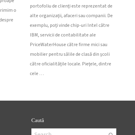
aproape
portofoliu de clienţi este reprezentat de
Primim o
alte organizaţii, afaceri sau companii. De
 despre
exemplu, poţi vinde chip-uri Intel către
IBM, servicii de contabilitate ale
PriceWaterHouse către firme mici sau
mobilier pentru sălile de clasă din şcoli
către oficialităţile locale. Pieţele, dintre
cele …
Caută