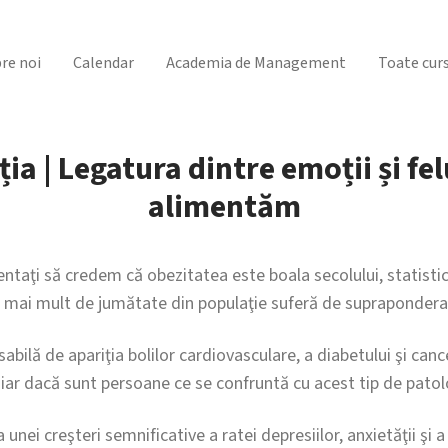
re noi
Calendar
Academia de Management
Toate curs
ia | Legatura dintre emoții și fel
alimentăm
ntaţi să credem că obezitatea este boala secolului, statistic
, mai mult de jumătate din populaţie suferă de supraponderal
bilă de apariţia bolilor cardiovasculare, a diabetului şi cance
hiar dacă sunt persoane ce se confruntă cu acest tip de patol
unei creşteri semnificative a ratei depresiilor, anxietăţii şi 