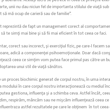
arte, unii nu dau niciun fel de importanta stilului de viaţă su
 să mă ocup de carieră sau de familie”.
brat reprezintă de fapt un management corect al comportamen
să te simţi mai bine şi să fii mai eficient în tot ceea ce faci.
, corect sau incorect, şi exerciţiul fizic, pe care-l facem sa
nterioare, adică a componenţei psihoemoţionale. Doar dacă con
uenţează ceea ce simţim vom putea face primul pas către un
ptarea unui stil de viaţă sănătos.
 un proces biochimic generat de corpul nostru, în uma intera
a modului în care corpul nostru interacţionează cu mediul în
tea gestiona, influenţa şi a schimba ceva. Astfel încât, cee
ândim, respirăm, mâncăm sau ne mişcăm influenţează ceea ce
fluentraza astfel rezultatele pe care le obţinem în tot ceea