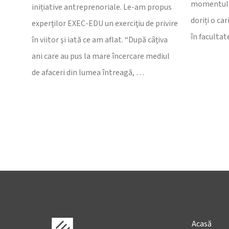
momentul m
inițiative antreprenoriale. Le-am propus
doriți o ca
experţilor EXEC-EDU un exerciţiu de privire
în facultat
în viitor şi iată ce am aflat. “După câţiva
ani care au pus la mare încercare mediul
de afaceri din lumea întreagă, …
Acasă