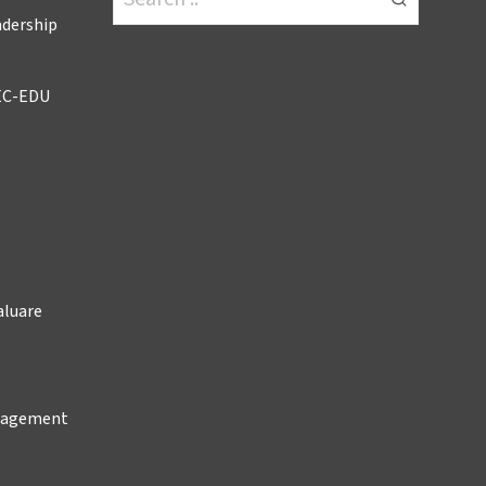
adership
EC-EDU
aluare
anagement