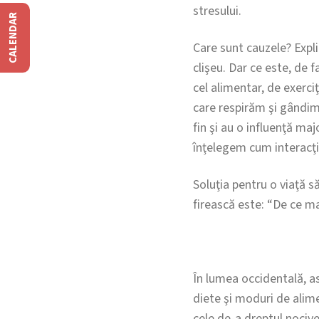
stresului.
CALENDAR
Care sunt cauzele? Explic
clişeu. Dar ce este, de
cel alimentar, de exerciţ
care respirăm şi gândim
fin şi au o influenţă ma
înţelegem cum interacţ
Soluţia pentru o viaţă s
firească este: “De ce m
În lumea occidentală, a
diete şi moduri de alim
cele de-a dreptul nocive 