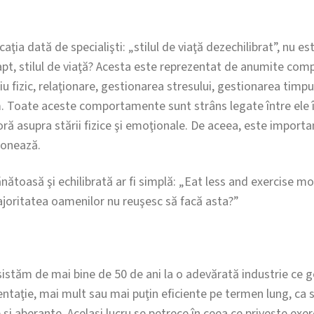
aţia dată de specialişti: „stilul de viaţă dezechilibrat”, nu es
 fapt, stilul de viaţă? Acesta este reprezentat de anumite co
iu fizic, relaţionare, gestionarea stresului, gestionarea timpul
. Toate aceste comportamente sunt strâns legate între ele în
joră asupra stării fizice şi emoţionale. De aceea, este import
ionează.
ănătoasă şi echilibrată ar fi simplă: „Eat less and exercise mo
ajoritatea oamenilor nu reuşesc să facă asta?”
sistăm de mai bine de 50 de ani la o adevărată industrie ce g
entaţie, mai mult sau mai puţin eficiente pe termen lung, ca
şi aberante. Acelaşi lucru se petrece în ceea ce priveşte exerciţ