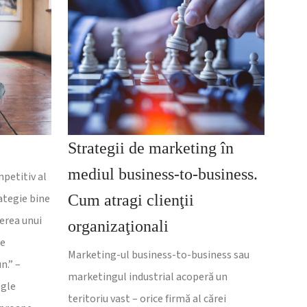
Strategii de marketing în
mediul business-to-business.
petitiv al
ategie bine
Cum atragi clienţii
erea unui
organizaţionali
te
Marketing-ul business-to-business sau
n.” –
marketingul industrial acoperă un
ogle
teritoriu vast – orice firmă al cărei