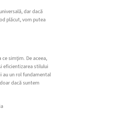
universală, dar dacă
mod plăcut, vom putea
a ce simţim. De aceea,
 eficientizarea stilului
hii au un rol fundamental
lă doar dacă suntem
ia