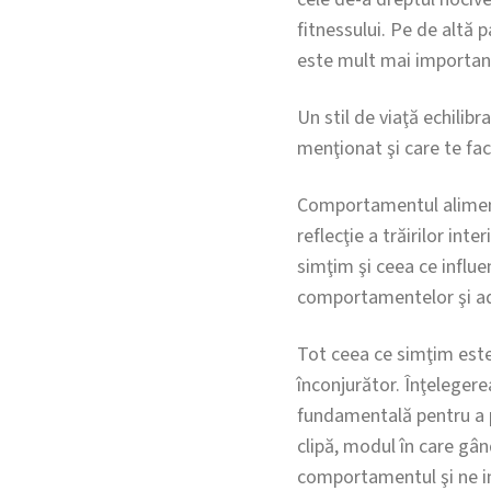
fitnessului. Pe de altă p
este mult mai important
Un stil de viaţă echili
menţionat şi care te fac 
Comportamentul alimentar
reflecţie a trăirilor i
simţim şi ceea ce infl
comportamentelor şi ado
Tot ceea ce simţim este
înconjurător. Înţelegere
fundamentală pentru a pu
clipă, modul în care g
comportamentul şi ne in