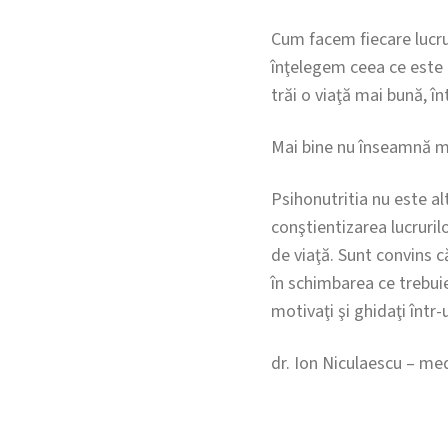
Cum facem fiecare lucru 
înţelegem ceea ce este 
trăi o viaţă mai bună, în
Mai bine nu înseamnă ma
Psihonutritia nu este a
conştientizarea lucrurilo
de viaţă. Sunt convins că
în schimbarea ce trebuie
motivaţi şi ghidaţi într-
dr. Ion Niculaescu – me