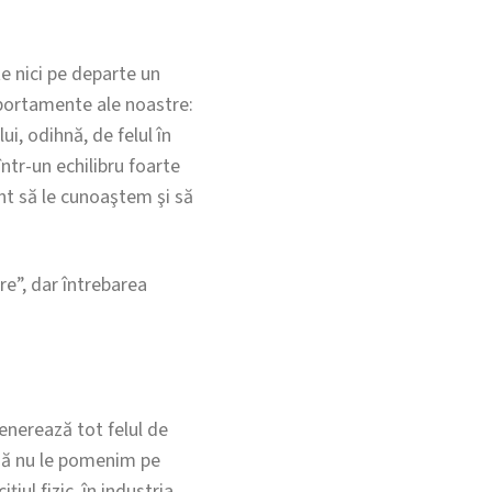
te nici pe departe un
mportamente ale noastre:
ui, odihnă, de felul în
tr-un echilibru foarte
ant să le cunoaştem şi să
re”, dar întrebarea
enerează tot felul de
 să nu le pomenim pe
iul fizic, în industria