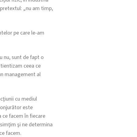
b pretextul: „nu am timp,
telor pe care le-am
u nu, sunt de fapt o
ştientizam ceea ce
 bun management al
cţiunii cu mediul
conjurător este
a ce facem în fiecare
 simţim şi ne determina
 ce facem.