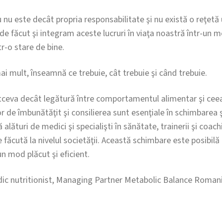
nu este decât propria responsabilitate şi nu există o reţetă 
de făcut şi integram aceste lucruri în viaţa noastră într-un 
tr-o stare de bine.
i mult, înseamnă ce trebuie, cât trebuie şi când trebuie.
ltceva decât legătură între comportamentul alimentar şi cee
r de îmbunătăţit şi consilierea sunt esenţiale în schimbarea şi
 alături de medici şi specialişti în sănătate, trainerii şi coac
 făcută la nivelul societăţii. Această schimbare este posibi
un mod plăcut şi eficient.
dic nutritionist, Managing Partner Metabolic Balance Roman