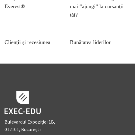
Everest®
mai “ajungi” la cursanţii
tăi?
Clienții și recesiunea
Bunătatea liderilor
Bulevardul Expoziției 1B,
012101, București