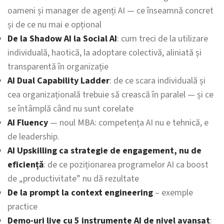
oameni și manager de agenți AI — ce înseamnă concret
și de ce nu mai e opțional
De la Shadow AI la Social AI
: cum treci de la utilizare
individuală, haotică, la adoptare colectivă, aliniată și
transparentă în organizație
AI Dual Capability Ladder
: de ce scara individuală și
cea organizațională trebuie să crească în paralel — și ce
se întâmplă când nu sunt corelate
AI Fluency
— noul MBA: competența AI nu e tehnică, e
de leadership.
AI Upskilling ca strategie de engagement, nu de
eficiență
: de ce poziționarea programelor AI ca boost
de „productivitate” nu dă rezultate
De la prompt la context engineering
– exemple
practice
Demo-uri live cu 5 instrumente AI de nivel avansat
: