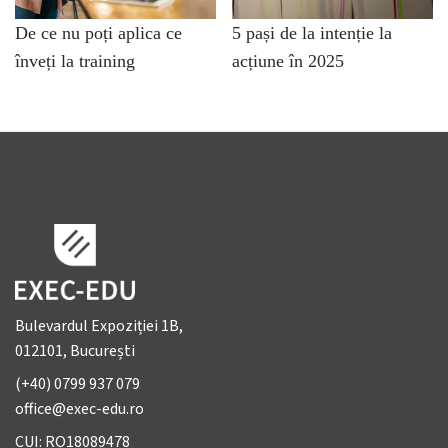
De ce nu poți aplica ce
5 pași de la intenție la
înveți la training
acțiune în 2025
Bulevardul Expoziției 1B,
012101, București
(+40) 0799 937 079
office@exec-edu.ro
CUI: RO18089478