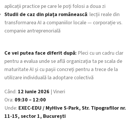
aplicații practice pe care le poți folosi a doua zi
Studii de caz din piața românească
: lecții reale din
transformarea AI a companiilor locale — corporație vs.
companie antreprenorială
Ce vei putea face diferit după:
Pleci cu un cadru clar
pentru a evalua unde se află organizația ta pe scala de
maturitate AI și cu pașii concreți pentru a trece de la
utilizare individuală la adoptare colectivă
Când:
12 iunie 2026
| Vineri
Ora:
09:30 – 12:00
Unde:
EXEC-EDU / MyHive S-Park, Str. Tipografilor nr.
11-15, sector 1, București