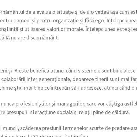
ernământul de a evalua o situație și de a o vedea așa cum est
entru oameni și pentru organizație și fără ego. Înțelepciunea
onștiință și utilizarea valorilor morale. Înțelepciunea este și e
că IA nu are discernământ.
i și IA este benefică atunci când sistemele sunt bine alese ș
 colaborării inter generaționale, deoarece tinerii sunt mai fam
echime știu mai bine ce întrebări să-i adreseze, atunci când o u
 munca profesioniștilor și managerilor, care vor câștiga astfel
re presupun interacțiune socială și relații pline de căldură.
ii muncii, scăderea presiunii termenelor scurte de predare a
ului de lucru la 32 de ore pe săptămâna.