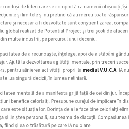
e conduși de lideri care se comportă ca oamenii obișnuiți, își
fecțiunile și limitele și nu pretind că au mereu toate răspunsu
tare și necesar a fi dezvoltate sunt conștientizarea, compas
iu global realizat de Potential Project și trei școli de afacer
din multe industrii, pe parcursul unui deceniu.
acitatea de a recunoaște, înțelege, apoi de a stăpâni gânduri
ur. Ajută la dezvoltarea agilității mentale, prin treceri succe
rs, pentru alinierea activității proprii la
mediul V.U.C.A
. IA n
te lua singură decizii, în lumea neliniară.
tatea mentală de a manifesta grijă față de cei din jur. Înce
țiuni benefice celorlalți. Presupune curajul de implicare în discu
care este situația lor. Dorința de a le face bine celorlalți el
ța și liniștea personală, sau teama de discuții. Compasiunea 
, fiind și ea o trăsătură pe care IA nu o are.