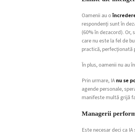
Oamenii au o
încredere
respondenți sunt în deza
(60% în dezacord). Or, s
care nu este la fel de b
practică, perfecționată 
În plus, oamenii nu au î
Prin urmare, IA
nu se p
agende personale, speran
manifeste multă grijă fa
Managerii performan
Este necesar deci ca IA s