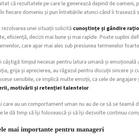
 uitat că rezultatele pe care le generează depind de oameni, p
în fiecare domeniu și pun întrebările atunci când îi trasează s
 rezolvarea unei situații solicită
cunoștințe și gândire rați
te, eficiență, decizii mai bune și mai rapide. Poate suplini de
amenilor, care apar mai ales sub presiunea termenelor foarte
i câștigă timpul necesar pentru latura umană și emoțională a 
ia, grija și aprecierea, au răgazul pentru discuții sincere și 
rocese sensibile, ce implică multe emoții, ca cele de angajar
rii, motivării și retenției talentelor
.
și care au un comportament uman nu au de ce să se teamă d
are le dă timp să își folosească și să își dezvolte continuu co
ele mai importante pentru manageri