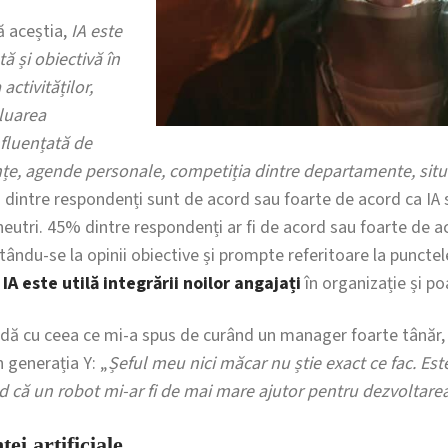
 aceștia,
IA este
ă și obiectivă în
 activităților,
aluarea
nfluențată de
ințe, agende personale, competiția dintre departamente, situ
 dintre respondenți sunt de acord sau foarte de acord ca IA s
 neutri. 45% dintre respondenți ar fi de acord sau foarte de 
ându-se la opinii obiective și prompte referitoare la punctele 
.
IA este utilă integrării noilor angajați
în organizație și po
dă cu ceea ce mi-a spus de curând un manager foarte tânăr, 
n generația Y: „
Șeful meu nici măcar nu știe exact ce fac. Es
d că un robot mi-ar fi de mai mare ajutor pentru dezvoltar
ței artificiale