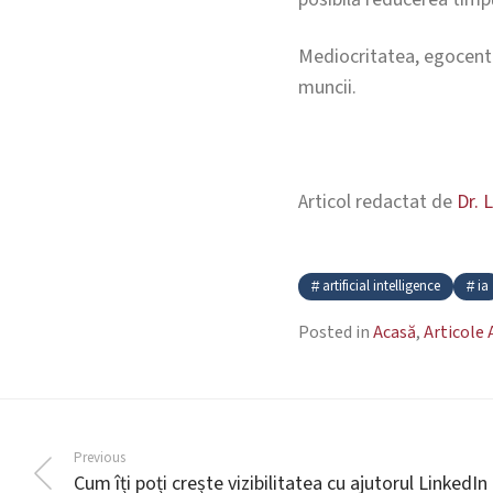
Mediocritatea, egocentr
muncii.
Articol redactat de
Dr. 
artificial intelligence
ia
Posted in
Acasă
,
Articole
Previous
Cum îți poți crește vizibilitatea cu ajutorul LinkedIn