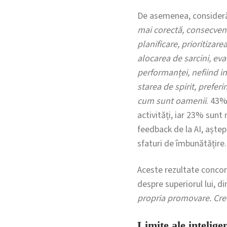
De asemenea, consideră
mai corectă, consecvent
planificare, prioritizarea
alocarea de sarcini, ev
performanței, nefiind i
starea de spirit, prefer
cum sunt oamenii
. 43%
activități, iar 23% sunt
feedback de la AI, aștept
sfaturi de îmbunătățire
Aceste rezultate concor
despre superiorul lui, di
propria promovare. Cre
Limite ale inteligen