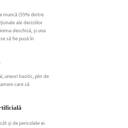
de muncă (55% dintre
ionale ale deciziilor
inima deschisă, și una
se să fie pusă în
.
, uneori haotic, plin de
 oameni care să
tificială
ât și de pericolele ei.