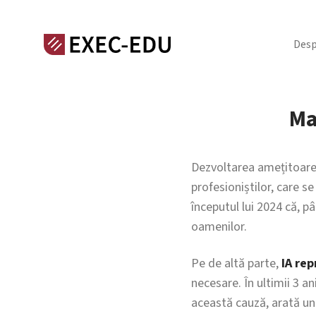
Desp
Ma
Dezvoltarea amețitoare a
profesioniștilor, care s
începutul lui 2024 că, p
oamenilor.
Pe de altă parte,
IA rep
necesare. În ultimii 3 a
această cauză, arată un 