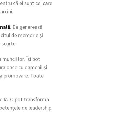
entru că ei sunt cei care
arcini.
onală
. Ea generează
ficitul de memorie și
 scurte.
muncii lor. Își pot
curajoase cu oamenii și
e și promovare. Toate
e IA. O pot transforma
mpetențele de leadership.