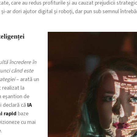
ate, care au redus profiturile și au cauzat prejudicii strategic
i-ar dori ajutor digital și roboți, dar pun sub semnul întrebăr
eligenței
ltă încredere în
tunci când este
ategiei
– arată un
 realizat la
un eșantion de
i declară că
IA
i rapid
baze
vizioneze cu mai
.