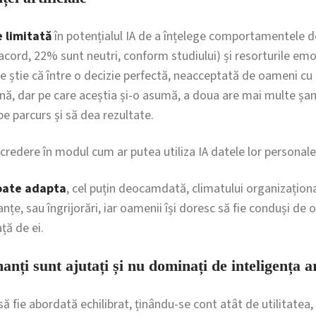
 limitată
în potențialul IA de a înțelege comportamentele 
cord, 22% sunt neutri, conform studiului) și resorturile emoț
e știe că între o decizie perfectă, neacceptată de oameni cu 
ună, dar pe care aceștia și-o asumă, a doua are mai multe șan
pe parcurs și să dea rezultate.
ncredere în modul cum ar putea utiliza IA datele lor personale
oate adapta
, cel puțin deocamdată, climatului organizațional
țe, sau îngrijorări, iar oamenii își doresc să fie conduși de
ță de ei.
ți sunt ajutați și nu dominați de inteligența ar
ă fie abordată echilibrat, ținându-se cont atât de utilitatea, c