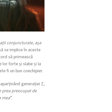
ații conjuncturale, așa
ă se implice în aceste
acord să primească
lor forte și slabe și la
ate fi un bun coechipier.
aparținând generației Z,
te prea preocupat de
ea mea
”.