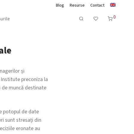
Blog
Resurse
Contact
0
urile
ale
nagerilor și
 Institute preconiza la
uri de muncă destinate
pe potopul de date
ri sunt stresați din
eciziile eronate au