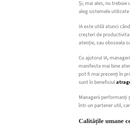
Și, mai ales, nu trebuie
aleg sistemele utilizate 
IA este utilă atunci când
creșteri de productivita
atenție, sau oboseala o
Cu ajutorul IA, manageri
manifesta mai bine atenț
pot fi mai prezenți în p
sunt în beneficiul
atrage
Managerii performanți 
într-un partener util, c
Calitățile umane c