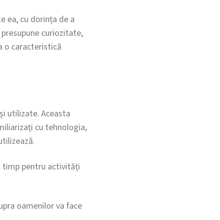
e ea, cu dorința de a
 presupune curiozitate,
a o caracteristică
i utilizate. Aceasta
iliarizați cu tehnologia,
tilizează.
 timp pentru activități
supra oamenilor va face