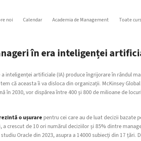
re noi
Calendar
Academia de Management
Toate curs
nageri în era inteligenței artifici
 inteligenței artificiale (IA) produce îngrijorare în rândul ma
e tem că aceasta îi va disloca din organizații. McKinsey Global
ână în 2030, vor dispărea între 400 și 800 de milioane de loc
rezintă o ușurare
pentru cei care au de luat decizii bazate 
ni, a crescut de 10 ori numărul deciziilor și 85% dintre manage
studiu Oracle din 2023, asupra a 14000 subiecți din 17 țări. D