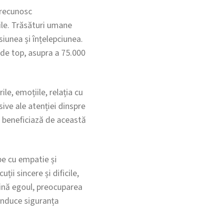
 recunosc
rile. Trăsături umane
iunea și înțelepciunea.
i de top, asupra a 75.000
le, emoțiile, relația cu
sive ale atenției dinspre
u beneficiază de această
pe cu empatie și
ții sincere și dificile,
imină egoul, preocuparea
induce siguranța