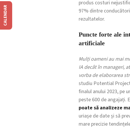
produs costuri nejustific
CALENDAR
97% dintre conducători ș
rezultatelor.
Puncte forte ale int
artificiale
Mulți oameni au mai mu
IA decât în manageri, a
vorba de elaborarea str
studiu Potential Project
finalul anului 2023, pe 
peste 600 de angajați. E
poate să analizeze ma
uriașe de date și să pre
mare precizie tendințele