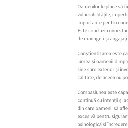
Oamenilor le place să fi
vulnerabilitățile, imper
importante pentru conec
Este concluzia unui stud
de manageri și angajați 
Conștientizarea este cap
lumea și oamenii dimprej
sine spre exterior și inve
calitate, de aceea nu poa
Compasiunea este capaci
continuă cu intenții și ac
din care oamenii să afle 
excesivă pentru siguran
psihologică și încrederea