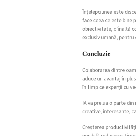
Înțelepciunea este disc
face ceea ce este bine p
obiectivitate, o înaltă c
exclusiv umană, pentru 
Concluzie
Colaborarea dintre oamen
aduce un avantaj în plus
în timp ce experții cu v
IA va prelua o parte din
creative, interesante, ca
Creșterea productivităț
posibilă reducerea timp