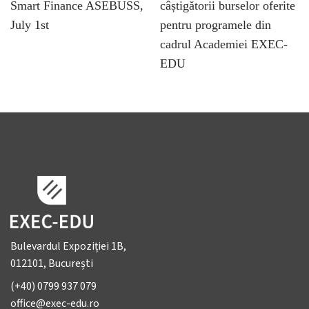
Smart Finance ASEBUSS,
câștigătorii burselor oferite
July 1st
pentru programele din
cadrul Academiei EXEC-
EDU
Bulevardul Expoziției 1B,
012101, București
(+40) 0799 937 079
office@exec-edu.ro