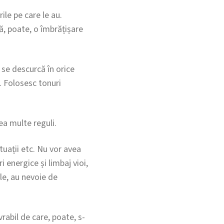
ile pe care le au.
ră, poate, o îmbrățișare
 se descurcă în orice
. Folosesc tonuri
ea multe reguli.
uații etc. Nu vor avea
energice și limbaj vioi,
ile, au nevoie de
vrabil de care, poate, s-