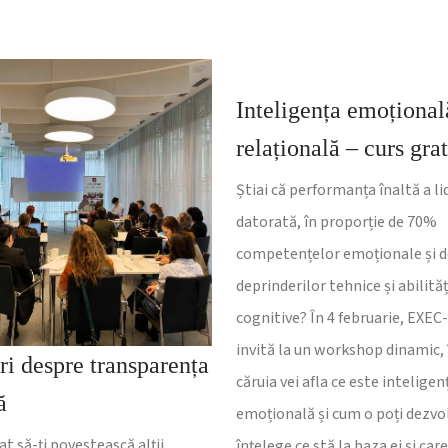
Inteligența emoțional
relațională – curs grat
Știai că performanța înaltă a li
datorată, în proporție de 70%
competențelor emoționale și 
deprinderilor tehnice și abilităț
cognitive? În 4 februarie, EXEC
invită la un workshop dinamic, 
ri despre transparența
căruia vei afla ce este inteligen
ă
emoțională și cum o poți dezvol
at să-ți povestească alții
înțelege ce stă la baza ei și car