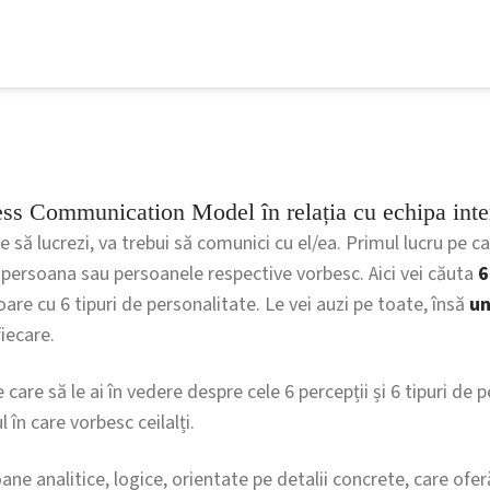
ss Communication Model în relația cu echipa inte
e să lucrezi, va trebui să comunici cu el/ea. Primul lucru pe ca
e persoana sau persoanele respective vorbesc. Aici vei căuta
6
are cu 6 tipuri de personalitate. Le vei auzi pe toate, însă
un
iecare.
are să le ai în vedere despre cele 6 percepții și 6 tipuri de p
în care vorbesc ceilalți.
ane analitice, logice, orientate pe detalii concrete, care ofe