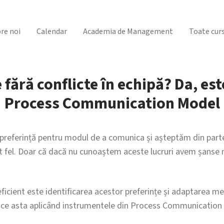
re noi
Calendar
Academia de Management
Toate curs
ără conflicte în echipă? Da, est
Process Communication Model
 preferință pentru modul de a comunica și așteptăm din partea
t fel. Doar că dacă nu cunoaștem aceste lucruri avem șanse m
ficient este identificarea acestor preferințe și adaptarea me
face asta aplicând instrumentele din Process Communication