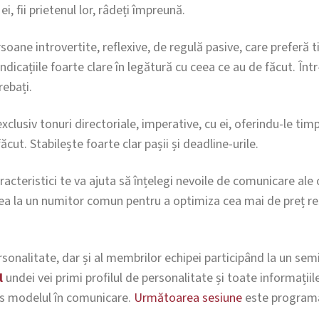
i, fii prietenul lor, râdeți împreună.
oane introvertite, reflexive, de regulă pasive, care preferă ti
indicațiile foarte clare în legătură cu ceea ce au de făcut. În
rebați.
xclusiv tonuri directoriale, imperative, cu ei, oferindu-le timp
cut. Stabilește foarte clar pașii și deadline-urile.
acteristici te va ajuta să înțelegi nevoile de comunicare ale cel
ea la un numitor comun pentru a optimiza cea mai de preț res
ersonalitate, dar și al membrilor echipei participând la un se
l
undei vei primi profilul de personalitate și toate informațiil
es modelul în comunicare.
Următoarea sesiune
este program