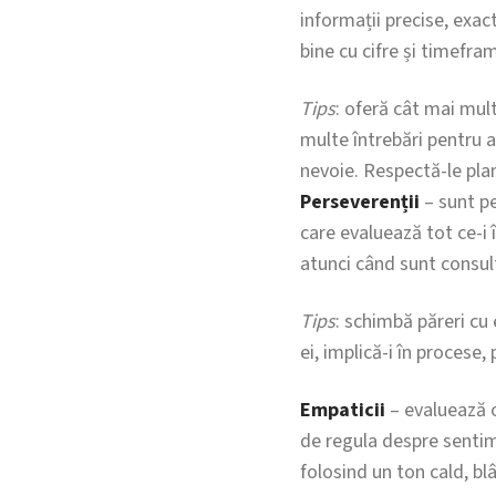
informații precise, exact
bine cu cifre și timefram
Tips
: oferă cât mai mul
multe întrebări pentru a
nevoie. Respectă-le planu
Perseverenții
– sunt pe
care evaluează tot ce-i 
atunci când sunt consult
Tips
: schimbă păreri cu
ei, implică-i în procese,
Empaticii
– evaluează o
de regula despre sentimen
folosind un ton cald, blâ