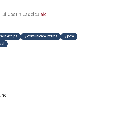
l lui Costin Cadelcu
aici
.
e in echipa
comunicare interna
pcm
del
ncii