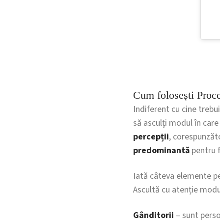
Cum folosești Proce
Indiferent cu cine trebui
să asculți modul în car
percepții
, corespunzăto
predominantă
pentru f
Iată câteva elemente pe c
Ascultă cu atenție modul 
Gânditorii
– sunt perso