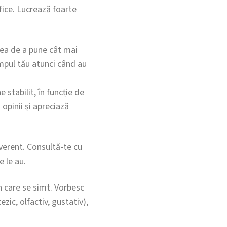
ifice. Lucrează foarte
tea de a pune cât mai
impul tău atunci când au
 stabilit, în funcție de
 opinii și apreciază
verent. Consultă-te cu
e le au.
n care se simt. Vorbesc
zic, olfactiv, gustativ),