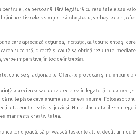
a pentru ei, ca persoană, fără legătură cu rezultatele sau valor
 hrăni pozitiv cele 5 simțuri: zâmbește-le, vorbește cald, ofe
ane care apreciază acțiunea, incitația, autosuficiente și care
carea succintă, directă și caută să obțină rezultate imediate
ă, verbe imperative, în loc de întrebări.
urte, concise și acționabile. Oferă-le provocări și nu impune pr
rință aprecierea sau dezaprecierea în legătură cu oameni, sit
 că nu le place ceva anume sau cineva anume. Folosesc tonuri 
cții etc. Sunt creativi și jucăuși. Nu le plac detaliile sau regul
tea manifesta creativitatea.
munca lor o joacă, să privească taskurile altfel decât un nou li