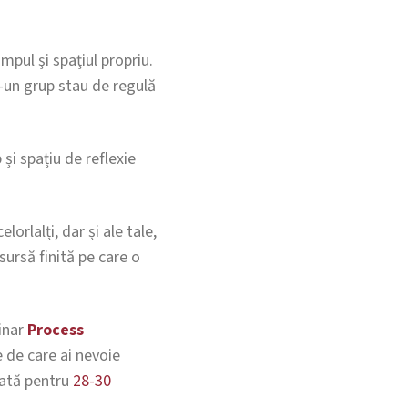
mpul și spațiul propriu.
tr-un grup stau de regulă
 și spațiu de reflexie
orlalți, dar și ale tale,
ursă finită pe care o
minar
Process
e de care ai nevoie
ată pentru
28-30