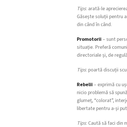
Tips
: arată-le apreciere
Găsește soluții pentru a
din când în când.
Promotorii
– sunt perso
situație. Preferă comuni
directoriale și, de regul
Tips
: poartă discuții sc
Rebelii
– exprimă cu ușu
nicio problemă să spună
glumeț, “colorat”, interje
libertate pentru a-și pu
Tips
: Caută să faci din 