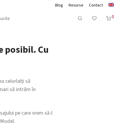
Blog
Resurse
Contact
0
urile
e posibil. Cu
 celorlalți să
ari să intrăm în
sajului pe care vrem să-l
 Model.