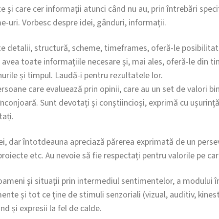
e și care cer informații atunci când nu au, prin întrebări spec
e-uri. Vorbesc despre idei, gânduri, informații.
te detalii, structură, scheme, timeframes, oferă-le posibilita
 avea toate informațiile necesare și, mai ales, oferă-le din t
rile și timpul. Laudă-i pentru rezultatele lor.
rsoane care evaluează prin opinii, care au un set de valori bine
înconjoară. Sunt devotați și conștiincioși, exprimă cu ușurință
ați.
 ei, dar întotdeauna apreciază părerea exprimată de un perse
 proiecte etc. Au nevoie să fie respectați pentru valorile pe car
ameni și situații prin intermediul sentimentelor, a modului î
te și tot ce ține de stimuli senzoriali (vizual, auditiv, kineste
nd și expresii la fel de calde.