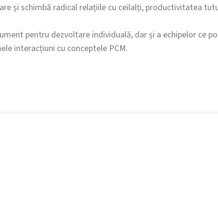
e și schimbă radical relațiile cu ceilalți, productivitatea tutu
ument pentru dezvoltare individuală, dar și a echipelor ce poa
mele interacțiuni cu conceptele PCM.