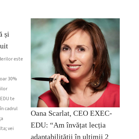
ă și
uit
derilor este
doar 30%
ilor
-EDU te
în cadrul
Oana Scarlat, CEO EXEC-
ța
EDU: “Am învățat lecția
ta; vei
adaptabilității în ultimii 2
e …