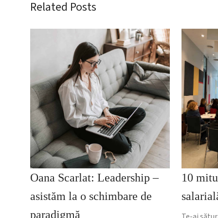
Related Posts
Oana Scarlat: Leadership –
10 mitu
asistăm la o schimbare de
salarial
paradigmă
Te-ai sătur