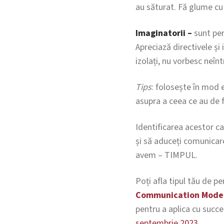
au săturat. Fă glume cu e
Imaginatorii –
sunt pers
Apreciază directivele și 
izolați, nu vorbesc neînt
Tips
: folosește în mod e
asupra a ceea ce au de fă
Identificarea acestor car
și să aduceți comunicar
avem – TIMPUL.
Poți afla tipul tău de p
Communication Mode
pentru a aplica cu succ
septembrie
2023
.