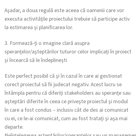
Aşadar, a doua regulă este aceea că oamenii care vor
executa activităţile proiectului trebuie să participe activ
la estimarea şi planificarea lor.
3. Formează-ţi o imagine clară asupra
speranţelor/aşteptărilor tuturor celor implicaţi în proiect
şi încearcă să le îndeplineşti
Este perfect posibil că şi în cazul în care ai gestionat
corect proiectul să fii judecat negativ. Acest lucru se
întâmpla pentru că diferiţi stakeholders au speranţe sau
aşteptări diferite în ceea ce priveşte proiectul şi modul
în care a fost condus – inclusiv cât de des ai comunicat
cu ei, ce le‐ai comunicat, cum au fost trataţi şi aşa mai
departe.
Neînţelegerea aşteptărilor/speranţelor sau un managemen