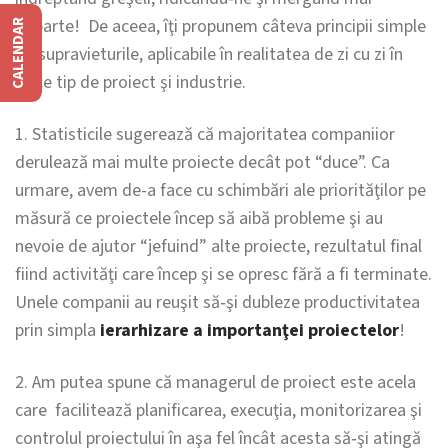
departe! De aceea, îţi propunem câteva principii simple
CALENDAR
de supravieturile, aplicabile în realitatea de zi cu zi în
orice tip de proiect şi industrie.
1. Statisticile sugerează că majoritatea companiior
derulează mai multe proiecte decât pot “duce”. Ca
urmare, avem de-a face cu schimbări ale priorităţilor pe
măsură ce proiectele încep să aibă probleme şi au
nevoie de ajutor “jefuind” alte proiecte, rezultatul final
fiind activităţi care încep şi se opresc fără a fi terminate.
Unele companii au reuşit să‐şi dubleze productivitatea
prin simpla
ierarhizare a importanţei proiectelor
!
2. Am putea spune că managerul de proiect este acela
care facilitează planificarea, execuţia, monitorizarea şi
controlul proiectului în aşa fel încât acesta să‐şi atingă