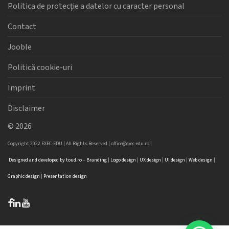
Politica de protecție a datelor cu caracter personal
Contact
Jooble
Politică cookie-uri
Imprint
Disclaimer
©
2026
Copyright 2022 EXEC-EDU | All Rights Reserved |
office@exec-edu.ro
|
Designed
and
developed
by
toud.ro
–
Branding
|
Logo
design
|
UX design
|
UI design
|
Web design
|
Graphic design
|
Presentation design