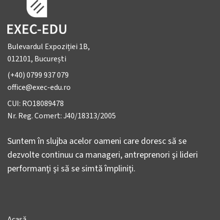
Bulevardul Expoziției 1B,
012101, București
(+40) 0799 937 079
office@exec-edu.ro
CUI: RO18089478
Nr. Reg. Comert: J40/18313/2005
Suntem în slujba acelor oameni care doresc să se
dezvolte continuu ca manageri, antreprenori şi lideri
performanţi şi să se simtă împliniţi.
Acasă