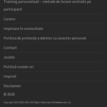
Training personalizat – metode de livrare centrate pe
participant
Cariere
Implicare în comunitate
Politica de protecție a datelor cu caracter personal
Contact
Jooble
Politică cookie-uri
Imprint
Disclaimer
©
2026
Copyright 2022 EXEC-EDU | All Rights Reserved |
office@exec-edu.ro
|