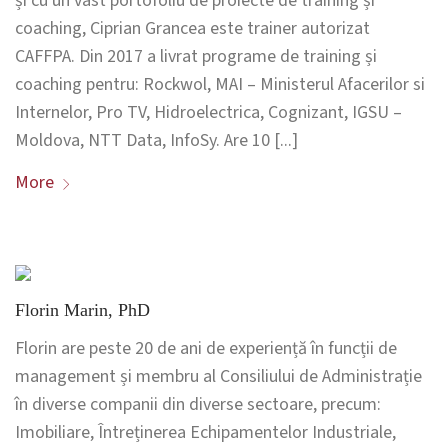
și cu un vast portofoliu de proiecte de training și
coaching, Ciprian Grancea este trainer autorizat
CAFFPA. Din 2017 a livrat programe de training și
coaching pentru: Rockwol, MAI – Ministerul Afacerilor si
Internelor, Pro TV, Hidroelectrica, Cognizant, IGSU –
Moldova, NTT Data, InfoSy. Are 10 [...]
More
Florin Marin, PhD
Florin are peste 20 de ani de experiență în funcții de
management și membru al Consiliului de Administrație
în diverse companii din diverse sectoare, precum:
Imobiliare, Întreținerea Echipamentelor Industriale,