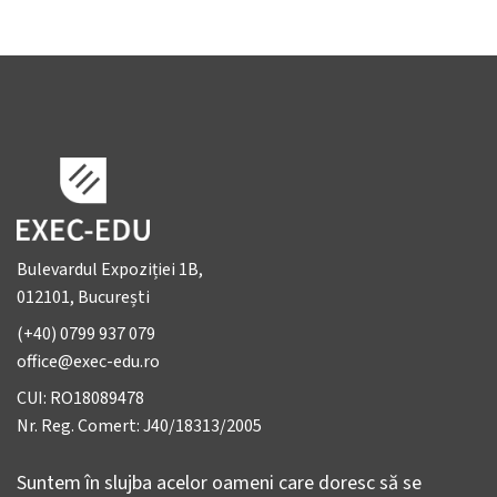
Bulevardul Expoziției 1B,
012101, București
(+40) 0799 937 079
office@exec-edu.ro
CUI: RO18089478
Nr. Reg. Comert: J40/18313/2005
Suntem în slujba acelor oameni care doresc să se