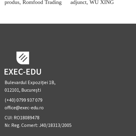
produs, Romfood Trading
adjunct, WU XING
Bulevardul Expoziției 1B,
012101, București
(+40) 0799 937 079
office@exec-edu.ro
CUI: RO18089478
Nr. Reg. Comert: J40/18313/2005