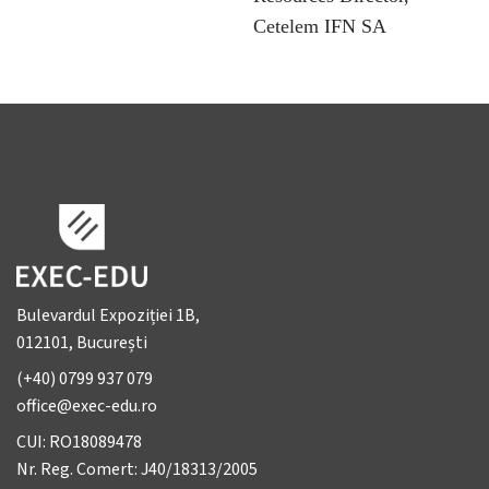
Cetelem IFN SA
Bulevardul Expoziției 1B,
012101, București
(+40) 0799 937 079
office@exec-edu.ro
CUI: RO18089478
Nr. Reg. Comert: J40/18313/2005