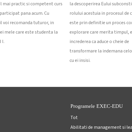
el mai practic si competent curs
la descoperirea Eului subconstie
 participat pana acum. Cu
rolului acestuia in procesul de c
il voi recomanda tuturor, in
este prin definitie un proces co
icei mele care este studenta la
explorare care merita timpul, e
 I.
increderea ca aduce o cheie de
transformare la indemana celor
cu ei insisi.
Programele EXEC-EDU
Tot
Abilitati de management si le