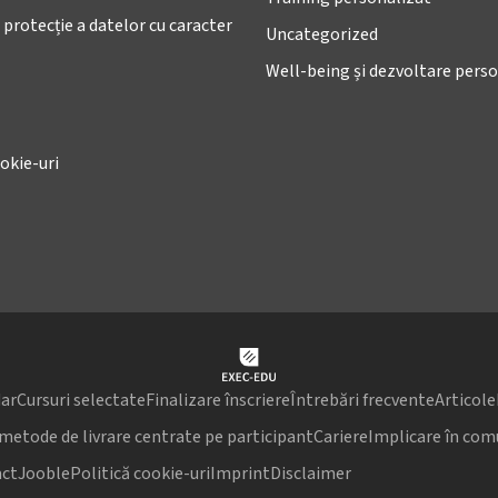
 protecție a datelor cu caracter
Uncategorized
Well-being și dezvoltare pers
okie-uri
ar
Cursuri selectate
Finalizare înscriere
Întrebări frecvente
Articole
 metode de livrare centrate pe participant
Cariere
Implicare în com
ct
Jooble
Politică cookie-uri
Imprint
Disclaimer