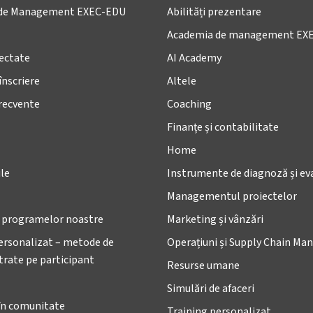
de Management EXEC-EDU
Abilități prezentare
Academia de management EX
lectate
AI Academy
înscriere
Altele
frecvente
Coaching
Finanțe și contabilitate
Home
le
Instrumente de diagnoză și ev
Managementul proiectelor
e programelor noastre
Marketing și vânzări
ersonalizat – metode de
Operațiuni și Supply Chain M
ntrate pe participant
Resurse umane
Simulări de afaceri
în comunitate
Training personalizat