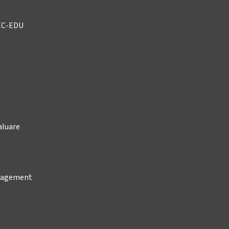
EC-EDU
aluare
anagement