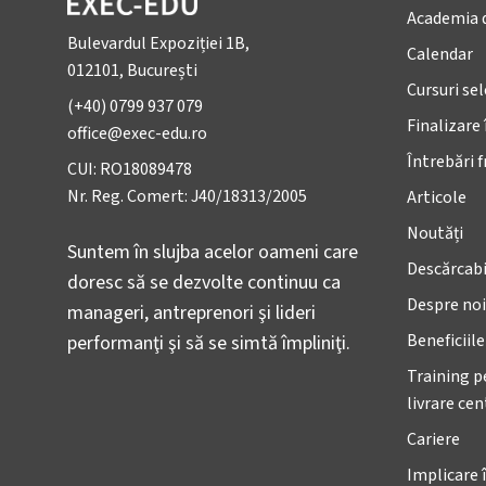
Academia 
Bulevardul Expoziției 1B,
Calendar
012101, București
Cursuri se
(+40) 0799 937 079
Finalizare 
office@exec-edu.ro
Întrebări 
CUI: RO18089478
Nr. Reg. Comert: J40/18313/2005
Articole
Noutăți
Suntem în slujba acelor oameni care
Descărcabi
doresc să se dezvolte continuu ca
Despre noi
manageri, antreprenori şi lideri
Beneficiil
performanţi şi să se simtă împliniţi.
Training p
livrare ce
Cariere
Implicare 