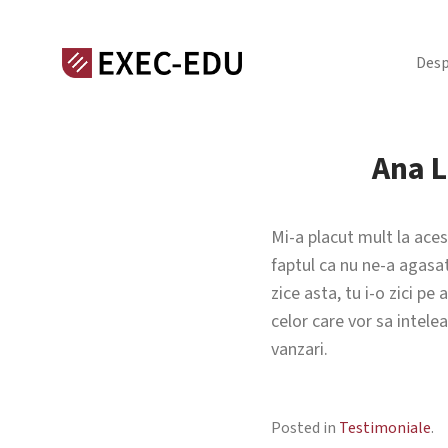
Desp
Ana L
Mi-a placut mult la acest
faptul ca nu ne-a agasat 
zice asta, tu i-o zici p
celor care vor sa intel
vanzari.
Posted in
Testimoniale
.