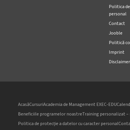
Politica de
personal
Contact
Jooble
Politică co
Imprint
Disclaimer
Acasă
Cursuri
Academia de Management EXEC-EDU
Calend
Beneficiile programelor noastre
Training personalizat –
Politica de protecție a datelor cu caracter personal
Conta