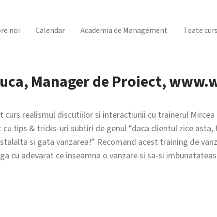
re noi
Calendar
Academia de Management
Toate curs
uca, Manager de Proiect, www.
 curs realismul discutiilor si interactiunii cu trainerul Mirce
cu tips & tricks-uri subtiri de genul “daca clientul zice asta, tu
e astalalta si gata vanzarea!” Recomand acest training de vanz
eaga cu adevarat ce inseamna o vanzare si sa-si imbunatatea