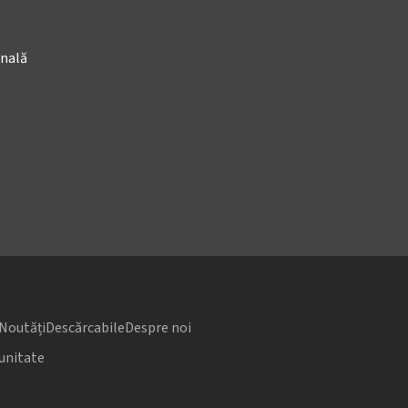
onală
Noutăți
Descărcabile
Despre noi
unitate