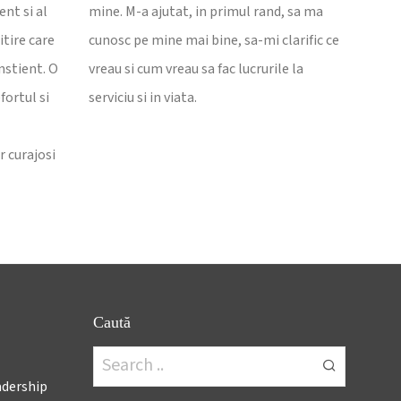
nt si al
mine. M-a ajutat, in primul rand, sa ma
itire care
cunosc pe mine mai bine, sa-mi clarific ce
nstient. O
vreau si cum vreau sa fac lucrurile la
fortul si
serviciu si in viata.
 curajosi
Caută
adership