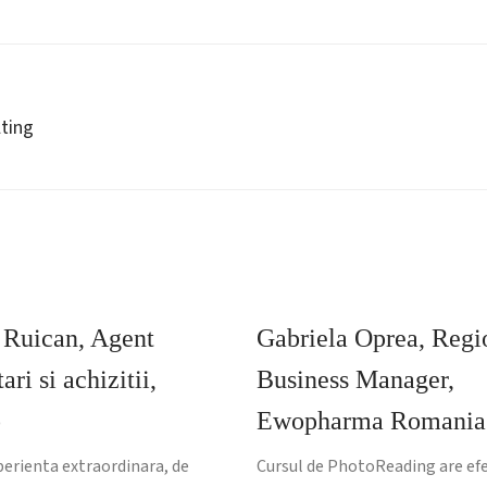
lting
 Ruican, Agent
Gabriela Oprea, Regi
ari si achizitii,
Business Manager,
o
Ewopharma Romania
perienta extraordinara, de
Cursul de PhotoReading are e