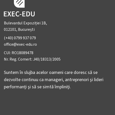
Bulevardul Expoziției 1B,
012101, București
(+40) 0799 937 079
office@exec-edu.ro
CUI: RO18089478
Nr. Reg. Comert: J40/18313/2005
Suntem în slujba acelor oameni care doresc să se
dezvolte continuu ca manageri, antreprenori şi lideri
performanţi şi să se simtă împliniţi.