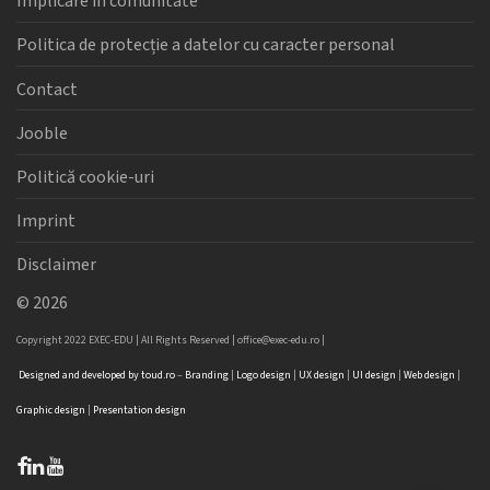
Implicare în comunitate
Politica de protecție a datelor cu caracter personal
Contact
Jooble
Politică cookie-uri
Imprint
Disclaimer
©
2026
Copyright 2022 EXEC-EDU | All Rights Reserved |
office@exec-edu.ro
|
Designed
and
developed
by
toud.ro
–
Branding
|
Logo
design
|
UX design
|
UI design
|
Web design
|
Graphic design
|
Presentation design