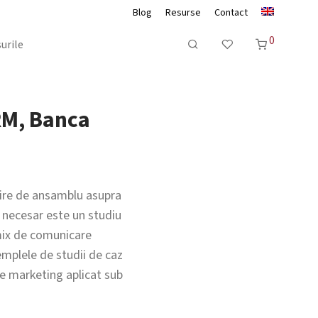
Blog
Resurse
Contact
0
urile
RM, Banca
ivire de ansamblu asupra
e necesar este un studiu
i mix de comunicare
xemplele de studii de caz
de marketing aplicat sub