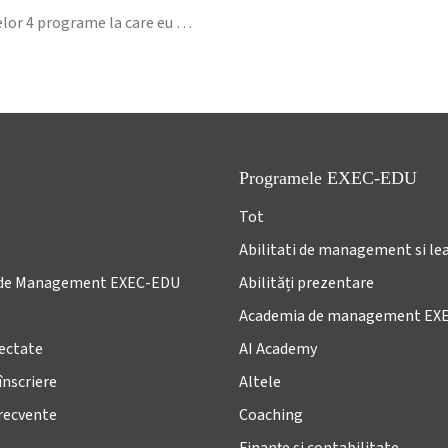
celor 4 programe la care eu …
Programele EXEC-EDU
Tot
Abilitati de management si le
de Management EXEC-EDU
Abilități prezentare
Academia de management EX
lectate
AI Academy
înscriere
Altele
frecvente
Coaching