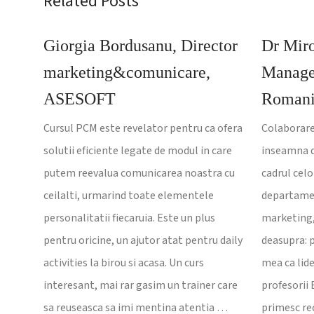
Related Posts
Giorgia Bordusanu, Director
Dr Mir
marketing&comunicare,
Manage
ASESOFT
Roman
Cursul PCM este revelator pentru ca ofera
Colaborare
solutii eficiente legate de modul in care
inseamna d
putem reevalua comunicarea noastra cu
cadrul cel
ceilalti, urmarind toate elementele
departamen
personalitatii fiecaruia. Este un plus
marketing, 
pentru oricine, un ajutor atat pentru daily
deasupra: p
activities la birou si acasa. Un curs
mea ca lide
interesant, mai rar gasim un trainer care
profesorii 
sa reuseasca sa imi mentina atentia …
primesc re