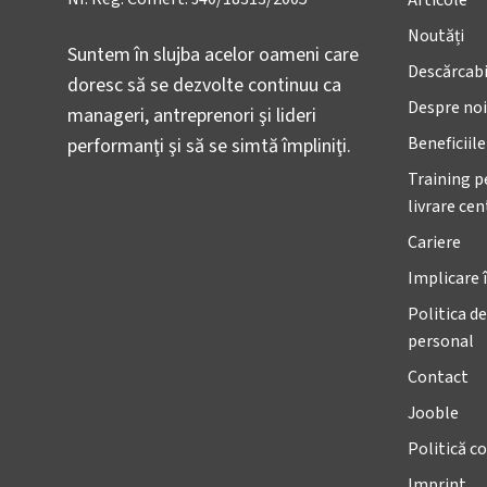
Articole
Noutăți
Suntem în slujba acelor oameni care
Descărcabi
doresc să se dezvolte continuu ca
Despre noi
manageri, antreprenori şi lideri
Beneficiil
performanţi şi să se simtă împliniţi.
Training p
livrare ce
Cariere
Implicare 
Politica de
personal
Contact
Jooble
Politică co
Imprint