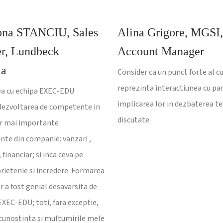
ona STANCIU, Sales
Alina Grigore, MGSI
r, Lundbeck
Account Manager
ia
Consider ca un punct forte al cur
reprezinta interactiunea cu par
a cu echipa EXEC-EDU
implicarea lor in dezbaterea t
ezvoltarea de competente in
discutate.
or mai importante
te din companie: vanzari ,
financiar; si inca ceva pe
rietenie si incredere. Formarea
r a fost genial desavarsita de
EXEC-EDU; toti, fara exceptie,
cunostinta si multumirile mele