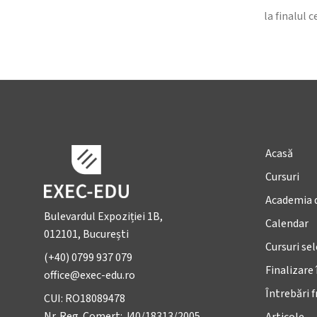
la finalul 
Acasă
Cursuri
Academia 
Bulevardul Expoziției 1B,
Calendar
012101, București
Cursuri se
(+40) 0799 937 079
Finalizare 
office@exec-edu.ro
Întrebări 
CUI: RO18089478
Nr. Reg. Comert: J40/18313/2005