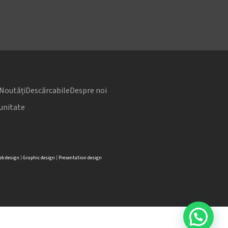
Noutăți
Descărcabile
Despre noi
unitate
b design
|
Graphic design
|
Presentation design