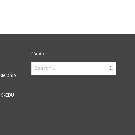
Caută
adership
EC-EDU