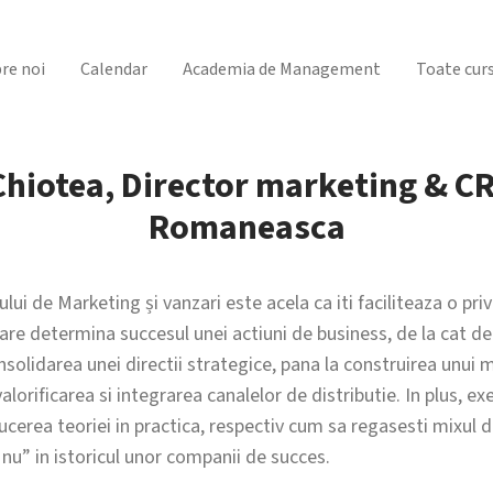
re noi
Calendar
Academia de Management
Toate curs
hiotea, Director marketing & C
Romaneasca
ului de Marketing și vanzari este acela ca iti faciliteaza o pr
are determina succesul unei actiuni de business, de la cat d
 consolidarea unei directii strategice, pana la construirea unu
valorificarea si integrarea canalelor de distributie. In plus, e
ducerea teoriei in practica, respectiv cum sa regasesti mixul 
a nu” in istoricul unor companii de succes.