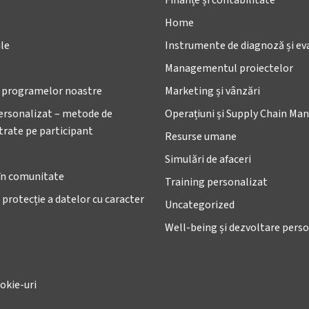
Finanțe și contabilitate
Home
le
Instrumente de diagnoză și ev
Managementul proiectelor
e programelor noastre
Marketing și vânzări
ersonalizat – metode de
Operațiuni și Supply Chain M
ntrate pe participant
Resurse umane
Simulări de afaceri
în comunitate
Training personalizat
 protecție a datelor cu caracter
Uncategorized
Well-being și dezvoltare pers
okie-uri