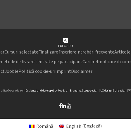
ar
Cursuri selectate
Finalizare înscriere
Întrebări frecvente
Articole
 metode de livrare centrate pe participant
Cariere
Implicare în com
ct
Jooble
Politică cookie-uri
Imprint
Disclaimer
|
office@exec-edu.ro
|
Designed
and
developed
by
toud.ro
–
Branding
|
Logo
design
|
UX design
|
UI design
|
We
Română
English
(
Engleză
)