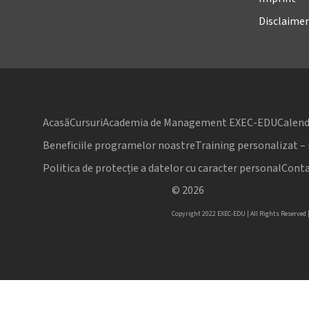
Disclaimer
Acasă
Cursuri
Academia de Management EXEC-EDU
Calend
Beneficiile programelor noastre
Training personalizat –
Politica de protecție a datelor cu caracter personal
Conta
©
2026
Copyright 2022 EXEC-EDU | All Rights Reserved 