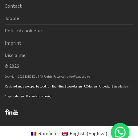
Contact
Jooble
Politică cookie-uri
Imprint
Disclaimer
©
2026
Copyright 2022 EXEC-EDU | All Rights Reserved |
office@exec-edu.ro
|
Designed
and
developed
by
toud.ro
–
Branding
|
Logo
design
|
UX design
|
UI design
|
Web design
|
Graphic design
|
Presentation design
Română
English
(
Engleză
)