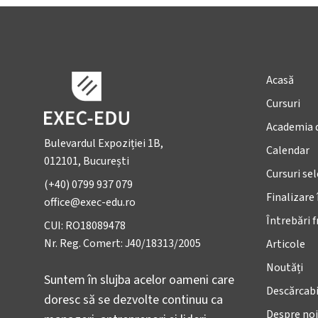
Acasă
Cursuri
Academia 
Bulevardul Expoziției 1B,
Calendar
012101, București
Cursuri se
(+40) 0799 937 079
Finalizare 
office@exec-edu.ro
Întrebări 
CUI: RO18089478
Nr. Reg. Comert: J40/18313/2005
Articole
Noutăți
Suntem în slujba acelor oameni care
Descărcabi
doresc să se dezvolte continuu ca
Despre noi