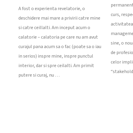
permanent 
A fost o experienta revelatorie, o
curs, respe
deschidere mai mare a privirii catre mine
activitatea
si catre ceillalti. Am inceput acum o
management
calatorie – calatoria pe care nu am avut
sine, o no
curajul pana acum sa o fac (poate sa o iau
de profesi
in serios) inspre mine, inspre punctul
celor impli
interior, dar si spre ceilalti. Am primit
“stakehol
putere si curaj, nu …