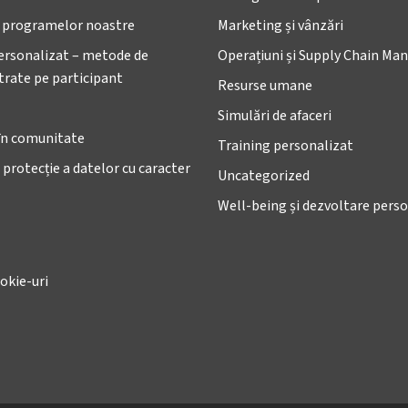
e programelor noastre
Marketing și vânzări
ersonalizat – metode de
Operațiuni și Supply Chain M
ntrate pe participant
Resurse umane
Simulări de afaceri
în comunitate
Training personalizat
 protecție a datelor cu caracter
Uncategorized
Well-being și dezvoltare pers
okie-uri