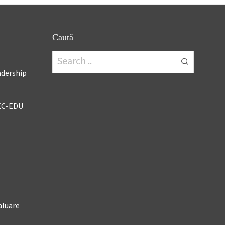
Caută
adership
EC-EDU
aluare