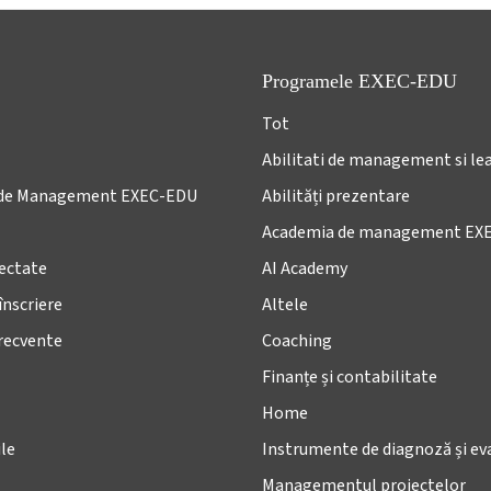
Programele EXEC-EDU
Tot
Abilitati de management si le
de Management EXEC-EDU
Abilități prezentare
Academia de management EX
lectate
AI Academy
înscriere
Altele
frecvente
Coaching
Finanțe și contabilitate
Home
le
Instrumente de diagnoză și ev
Managementul proiectelor