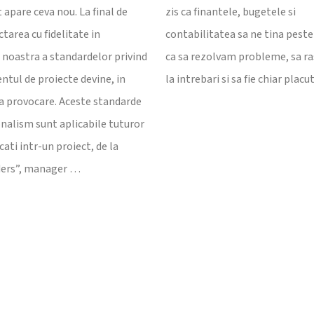
apare ceva nou. La final de
zis ca finantele, bugetele si
ctarea cu fidelitate in
contabilitatea sa ne tina pest
 noastra a standardelor privind
ca sa rezolvam probleme, sa 
ul de proiecte devine, in
la intrebari si sa fie chiar placut
ua provocare. Aceste standarde
onalism sunt aplicabile tuturor
cati intr-un proiect, de la
ders”, manager …