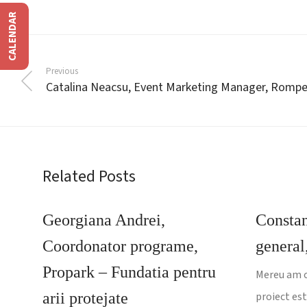
CALENDAR
Previous
Catalina Neacsu, Event Marketing Manager, Rompe
Related Posts
Georgiana Andrei,
Constan
Coordonator programe,
general
Propark – Fundatia pentru
Mereu am co
arii protejate
proiect es