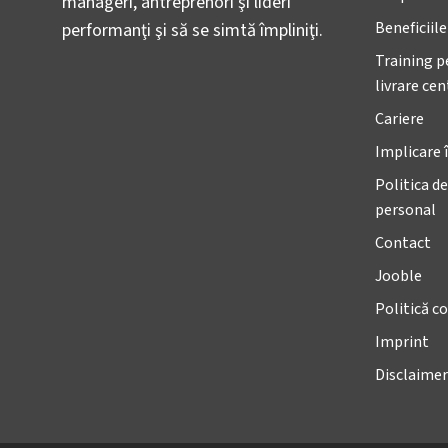
manageri, antreprenori şi lideri
Beneficiil
performanţi şi să se simtă împliniţi.
Training p
livrare ce
Cariere
Implicare 
Politica de
personal
Contact
Jooble
Politică co
Imprint
Disclaimer