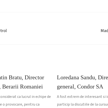
trol
Mada
tin Bratu, Director
Loredana Sandu, Dire
, Berarii Romaniei
general, Condor SA
nsiderat ca lucrul in echipe de
A fost extrem de interesant si i
te o provocare, pentru ca
particip la discutiile de la cursur