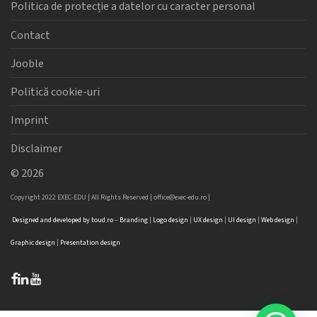
Politica de protecție a datelor cu caracter personal
Contact
Jooble
Politică cookie-uri
Imprint
Disclaimer
©
2026
Copyright 2022 EXEC-EDU | All Rights Reserved |
office@exec-edu.ro
|
Designed
and
developed
by
toud.ro
–
Branding
|
Logo
design
|
UX design
|
UI design
|
Web design
|
Graphic design
|
Presentation design