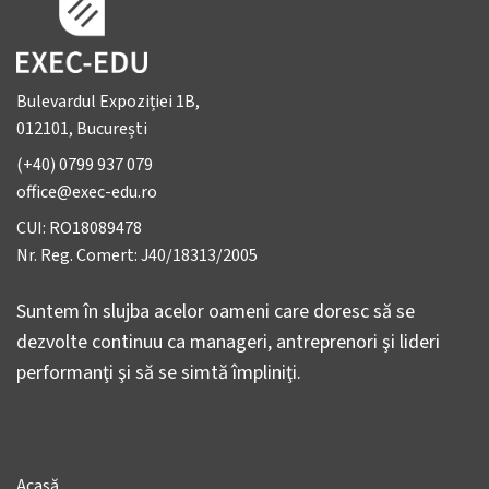
Bulevardul Expoziției 1B,
012101, București
(+40) 0799 937 079
office@exec-edu.ro
CUI: RO18089478
Nr. Reg. Comert: J40/18313/2005
Suntem în slujba acelor oameni care doresc să se
dezvolte continuu ca manageri, antreprenori şi lideri
performanţi şi să se simtă împliniţi.
Acasă