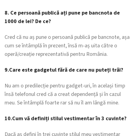
8. Ce persoană publică ați pune pe bancnota de
1000 de lei? De ce?
Cred că nu aș pune o persoană publică pe bancnote, așa
cum se întâmplă în prezent, însă m-aș uita către o
operă/creație reprezentativă pentru România.
9.Care este gadgetul fără de care nu puteți trăi?
Nu am o predilecție pentru gadget-uri, în același timp
însă telefonul cred că a creat dependență și în cazul
meu. Se întâmplă foarte rar să nu îl am lângă mine.
10.Cum vă definiți stilul vestimentar în 3 cuvinte?
Dacă aș defini în trei cuvinte stilul meu vestimentar