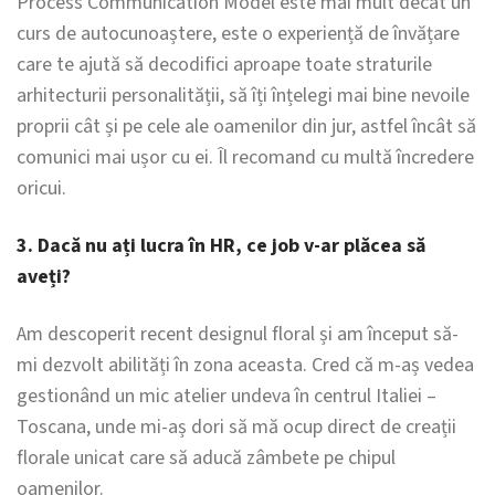
Process Communication Model este mai mult decât un
curs de autocunoaștere, este o experiență de învățare
care te ajută să decodifici aproape toate straturile
arhitecturii personalității, să îți înțelegi mai bine nevoile
proprii cât și pe cele ale oamenilor din jur, astfel încât să
comunici mai ușor cu ei. Îl recomand cu multă încredere
oricui.
3. Dacă nu ați lucra în HR, ce job v-ar plăcea să
aveți?
Am descoperit recent designul floral și am început să-
mi dezvolt abilități în zona aceasta. Cred că m-aș vedea
gestionând un mic atelier undeva în centrul Italiei –
Toscana, unde mi-aș dori să mă ocup direct de creații
florale unicat care să aducă zâmbete pe chipul
oamenilor.