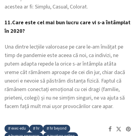
acestea ar fi: Simplu, Casual, Colorat.
11.Care este cel mai bun lucru care vi s-a întâmplat
în 2020?
Una dintre lecțiile valoroase pe care le-am învățat pe
timp de pandemie este aceea că noi, ca indivizi, ne
putem adapta repede la orice s-ar întâmpla atâta
vreme cât rămânem aproape de cei din jur, chiar dacă
uneori e nevoie să păstrăm distanța fizică. Faptul că
rămânem conectați emoțional cu cei dragi (familie,
prieteni, colegi) și nu ne simțim singuri, ne va ajuta să
facem față mult mai ușor provocărilor care apar.
exec-edu
hr
hr beyond