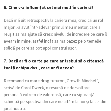
6. Cine v-a influențat cel mai mult în carieră?
Dacă mă uit retrospectiv la cariera mea, cred că un rol
major l-a avut într-adevăr primul meu mentor, care a
reușit să mă ajute să cresc nivelul de încredere pe care îl
aveam în mine, astfel încât să mă bazez pe o temelie
solidă pe care să pot apoi construi ușor.
7. Dacă ar fi o carte pe care ar trebui să o citească
toată echipa dvs., care ar fi aceea?
Recomand cu mare drag tuturor „Growth Mindset”,
scrisă de Carol Dweck, o resursă de dezvoltare
personală extrem de valoroasă, care cu siguranță
schimbă perspectiva din care ne uităm la noi și la cei din
jurul nostru.