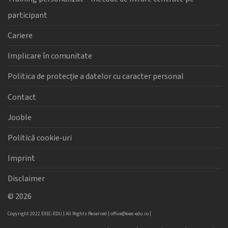
participant
Cariere
Implicare în comunitate
Politica de protecție a datelor cu caracter personal
Contact
Jooble
Politică cookie-uri
Imprint
Disclaimer
©
2026
Copyright 2022 EXEC-EDU | All Rights Reserved |
office@exec-edu.ro
|