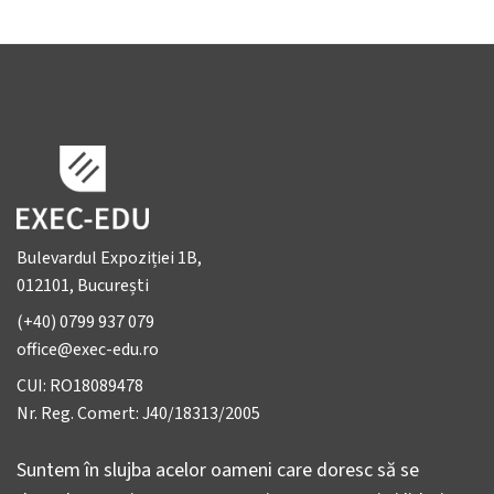
Bulevardul Expoziției 1B,
012101, București
(+40) 0799 937 079
office@exec-edu.ro
CUI: RO18089478
Nr. Reg. Comert: J40/18313/2005
Suntem în slujba acelor oameni care doresc să se