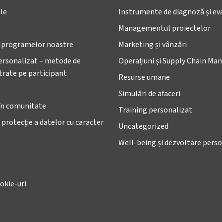
le
Instrumente de diagnoză și ev
Managementul proiectelor
e programelor noastre
Marketing și vânzări
ersonalizat – metode de
Operațiuni și Supply Chain M
ntrate pe participant
Resurse umane
Simulări de afaceri
în comunitate
Training personalizat
 protecție a datelor cu caracter
Uncategorized
Well-being și dezvoltare pers
okie-uri