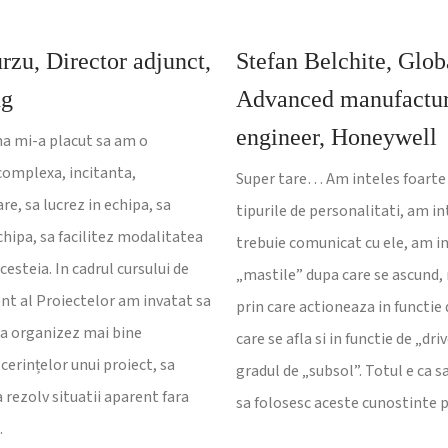
rzu, Director adjunct,
Stefan Belchite, Glob
ng
Advanced manufactu
engineer, Honeywell
a mi-a placut sa am o
complexa, incitanta,
Super tare… Am inteles foarte 
e, sa lucrez in echipa, sa
tipurile de personalitati, am i
hipa, sa facilitez modalitatea
trebuie comunicat cu ele, am i
acesteia. In cadrul cursului de
„mastile” dupa care se ascund
 al Proiectelor am invatat sa
prin care actioneaza in functie 
 sa organizez mai bine
care se afla si in functie de „dri
cerințelor unui proiect, sa
gradul de „subsol”. Totul e ca s
a rezolv situatii aparent fara
sa folosesc aceste cunostinte 
…