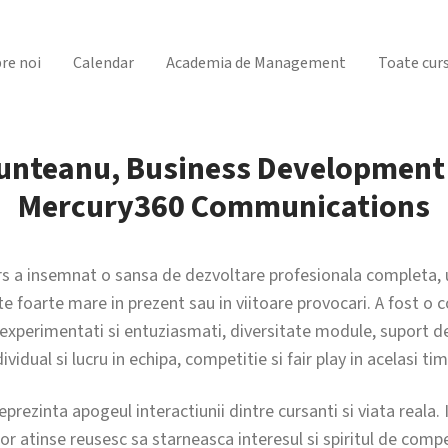
re noi
Calendar
Academia de Management
Toate curs
unteanu, Business Development
Mercury360 Communications
urs a insemnat o sansa de dezvoltare profesionala completa, 
e foarte mare in prezent sau in viitoare provocari. A fost o 
i experimentati si entuziasmati, diversitate module, suport de
ividual si lucru in echipa, competitie si fair play in acelasi tim
prezinta apogeul interactiunii dintre cursanti si viata reala. I
 atinse reusesc sa starneasca interesul si spiritul de compet