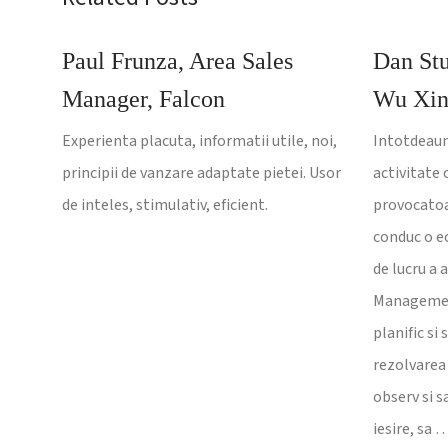
Paul Frunza, Area Sales
Dan Stu
Manager, Falcon
Wu Xi
Experienta placuta, informatii utile, noi,
Intotdeaun
principii de vanzare adaptate pietei. Usor
activitate 
de inteles, stimulativ, eficient.
provocatoar
conduc o ec
de lucru a 
Management
planific si
rezolvarea 
observ si s
iesire, sa 