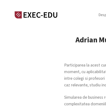
Desp
Adrian M
Participarea la acest c
moment, cu aplicabilitat
intre colegi si profesor
caz relevante, studiu ind
Simularea de business re
complexitatea domeniilor