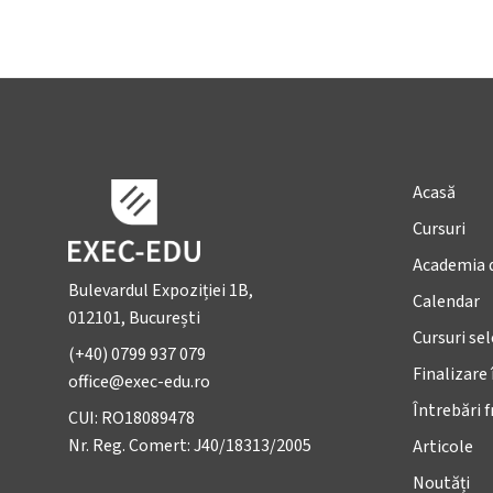
Acasă
Cursuri
Academia 
Bulevardul Expoziției 1B,
Calendar
012101, București
Cursuri se
(+40) 0799 937 079
Finalizare 
office@exec-edu.ro
Întrebări 
CUI: RO18089478
Nr. Reg. Comert: J40/18313/2005
Articole
Noutăți