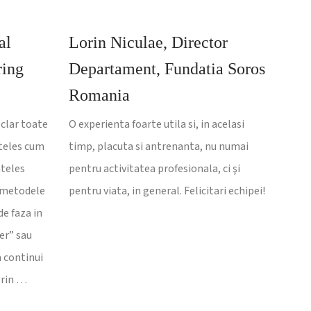
al
Lorin Niculae, Director
ring
Departament, Fundatia Soros
Romania
clar toate
O experienta foarte utila si, in acelasi
nteles cum
timp, placuta si antrenanta, nu numai
nteles
pentru activitatea profesionala, ci şi
, metodele
pentru viata, in general. Felicitari echipei!
de faza in
ver” sau
a continui
prin …