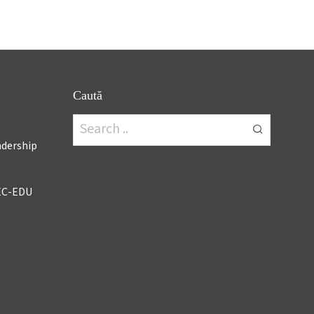
Caută
adership
EC-EDU