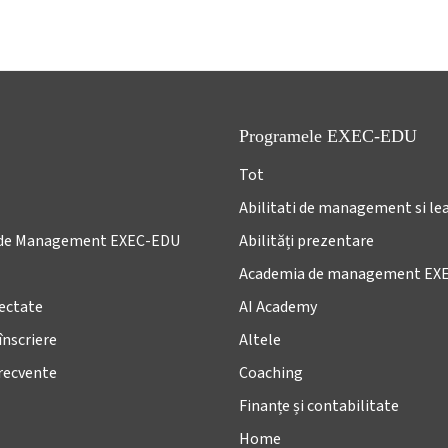
Programele EXEC-EDU
Tot
Abilitati de management si le
de Management EXEC-EDU
Abilități prezentare
Academia de management EX
lectate
AI Academy
înscriere
Altele
frecvente
Coaching
Finanțe și contabilitate
Home