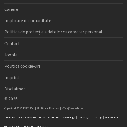
Cariere
Implicare în comunitate
Politica de protecție a datelor cu caracter personal
Contact
Jooble
Politică cookie-uri
Imprint
Disclaimer
©
2026
Copyright 2022 EXEC-EDU | All Rights Reserved |
office@exec-edu.ro
|
Designed
and
developed
by
toud.ro
–
Branding
|
Logo
design
|
UX design
|
UI design
|
Web design
|
Graphic design
|
Presentation design