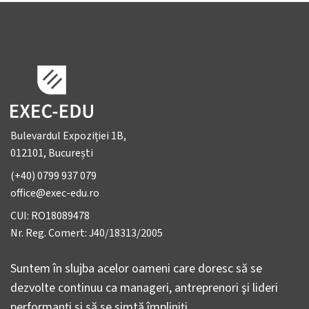
Bulevardul Expoziției 1B,
012101, București
(+40) 0799 937 079
office@exec-edu.ro
CUI: RO18089478
Nr. Reg. Comert: J40/18313/2005
Suntem în slujba acelor oameni care doresc să se
dezvolte continuu ca manageri, antreprenori şi lideri
performanţi şi să se simtă împliniţi.