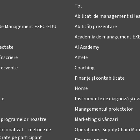
Tot
Abilitati de management si le
de Management EXEC-EDU
Abilități prezentare
Academia de management EX
lectate
AI Academy
înscriere
Altele
frecvente
Coaching
Finanțe și contabilitate
Home
le
Instrumente de diagnoză și ev
Managementul proiectelor
e programelor noastre
Marketing și vânzări
ersonalizat – metode de
Operațiuni și Supply Chain M
ntrate pe participant
Resurse umane