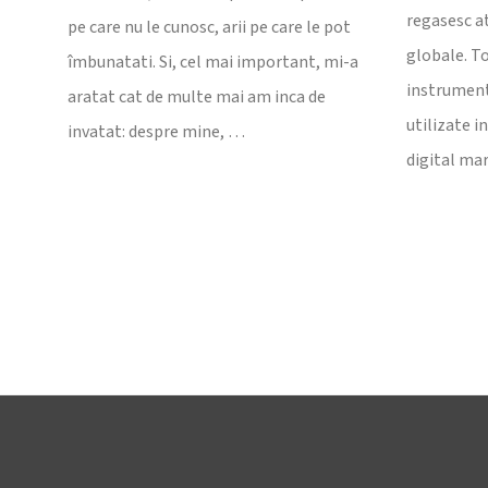
regasesc at
pe care nu le cunosc, arii pe care le pot
globale. T
îmbunatati. Si, cel mai important, mi-a
instrument
aratat cat de multe mai am inca de
utilizate i
invatat: despre mine, …
digital ma