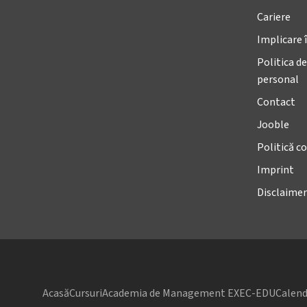
Cariere
Implicare 
Politica de
personal
Contact
Jooble
Politică co
Imprint
Disclaimer
Acasă
Cursuri
Academia de Management EXEC-EDU
Calend