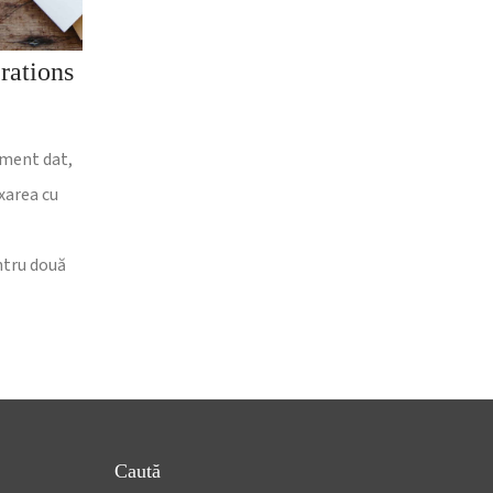
rations
oment dat,
xarea cu
ntru două
Caută