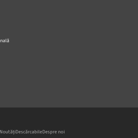
onală
Noutăți
Descărcabile
Despre noi