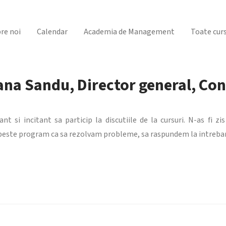
re noi
Calendar
Academia de Management
Toate curs
na Sandu, Director general, Co
t si incitant sa particip la discutiile de la cursuri. N-as fi zi
peste program ca sa rezolvam probleme, sa raspundem la intrebari s