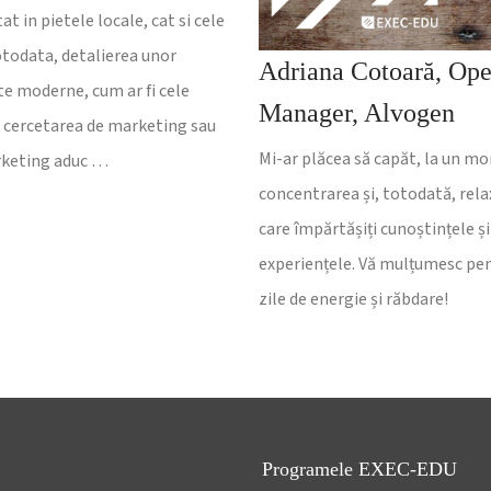
at in pietele locale, cat si cele
otodata, detalierea unor
Adriana Cotoară, Ope
e moderne, cum ar fi cele
Manager, Alvogen
n cercetarea de marketing sau
Mi-ar plăcea să capăt, la un m
rketing aduc …
concentrarea și, totodată, rela
care împărtășiți cunoștințele și
experiențele. Vă mulțumesc pe
zile de energie și răbdare!
Programele EXEC-EDU