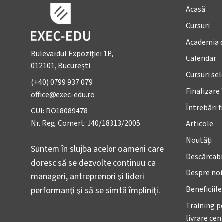
Acasă
Cursuri
Academia 
Bulevardul Expoziției 1B,
Calendar
012101, București
Cursuri se
(+40) 0799 937 079
Finalizare 
office@exec-edu.ro
Întrebări 
CUI: RO18089478
Nr. Reg. Comert: J40/18313/2005
Articole
Noutăți
Suntem în slujba acelor oameni care
Descărcabi
doresc să se dezvolte continuu ca
Despre noi
manageri, antreprenori şi lideri
Beneficiil
performanţi şi să se simtă împliniţi.
Training p
livrare ce