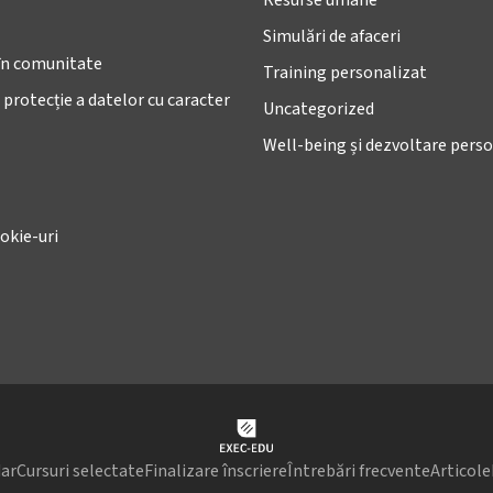
Simulări de afaceri
în comunitate
Training personalizat
 protecție a datelor cu caracter
Uncategorized
Well-being și dezvoltare pers
okie-uri
ar
Cursuri selectate
Finalizare înscriere
Întrebări frecvente
Articole