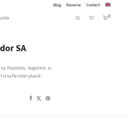
Blog
Resurse
Contact
0
urile
ndor SA
s ca finantele, bugetele si
i sa fie chiar placut.