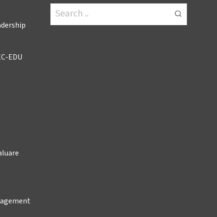
adership
EC-EDU
aluare
anagement