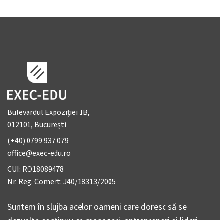
Bulevardul Expoziției 1B,
012101, București
(+40) 0799 937 079
office@exec-edu.ro
CUI: RO18089478
Nr. Reg. Comert: J40/18313/2005
Suntem în slujba acelor oameni care doresc să se