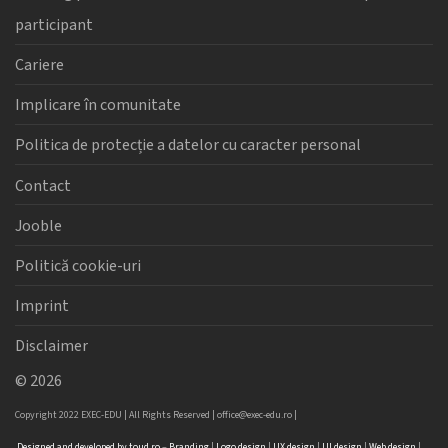
participant
Cariere
Implicare în comunitate
Politica de protecție a datelor cu caracter personal
Contact
Jooble
Politică cookie-uri
Imprint
Disclaimer
©
2026
Copyright 2022 EXEC-EDU | All Rights Reserved |
office@exec-edu.ro
|
Designed
and
developed
by
toud.ro
–
Branding
|
Logo
design
|
UX design
|
UI design
|
Web design
|