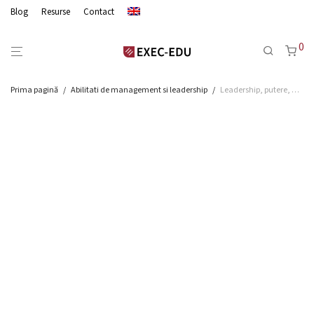
Blog
Resurse
Contact
0
Prima pagină
/
Abilitati de management si leadership
/
Leadership, putere, autoritate