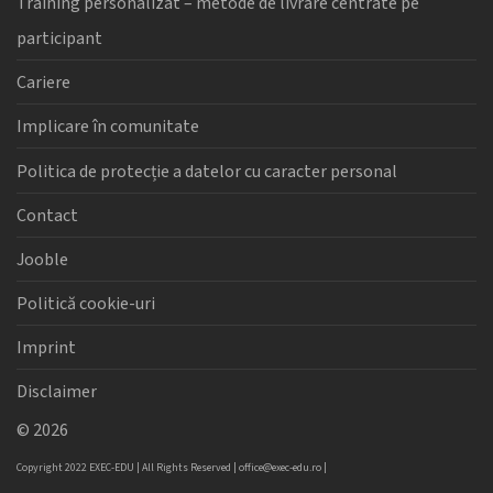
Training personalizat – metode de livrare centrate pe
participant
Cariere
Implicare în comunitate
Politica de protecție a datelor cu caracter personal
Contact
Jooble
Politică cookie-uri
Imprint
Disclaimer
©
2026
Copyright 2022 EXEC-EDU | All Rights Reserved |
office@exec-edu.ro
|