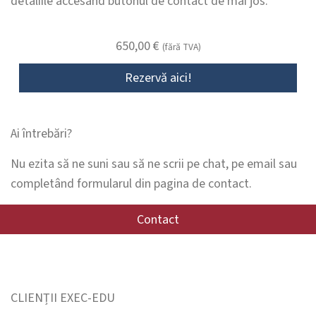
detaliile accesând butonul de contact de mai jos.
650,00
€
(fără TVA)
Rezervă aici!
Ai întrebări?
Nu ezita să ne suni sau să ne scrii pe chat, pe email sau
completând formularul din pagina de contact.
Contact
CLIENȚII EXEC-EDU