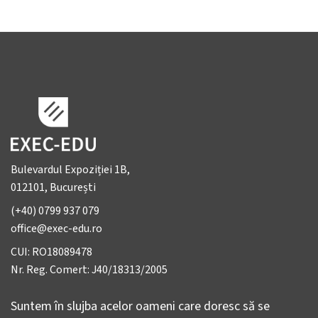
Bulevardul Expoziției 1B,
012101, București
(+40) 0799 937 079
office@exec-edu.ro
CUI: RO18089478
Nr. Reg. Comert: J40/18313/2005
Suntem în slujba acelor oameni care doresc să se