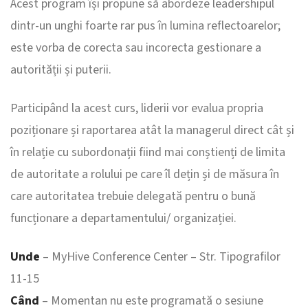
Acest program își propune să abordeze leadershipul
dintr-un unghi foarte rar pus în lumina reflectoarelor;
este vorba de corecta sau incorecta gestionare a
autorității și puterii.
Participând la acest curs, liderii vor evalua propria
poziționare și raportarea atât la managerul direct cât și
în relație cu subordonații fiind mai conștienți de limita
de autoritate a rolului pe care îl dețin și de măsura în
care autoritatea trebuie delegată pentru o bună
funcționare a departamentului/ organizației.
Unde
– MyHive Conference Center – Str. Tipografilor
11-15
Când
– Momentan nu este programată o sesiune