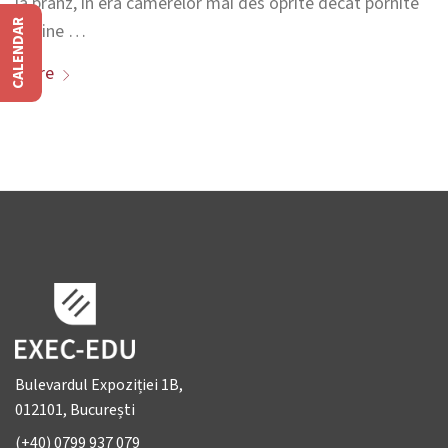
la prânz, în era camerelor mai des oprite decât pornite
CALENDAR
devine …
More
Bulevardul Expoziției 1B,
012101, București
(+40) 0799 937 079