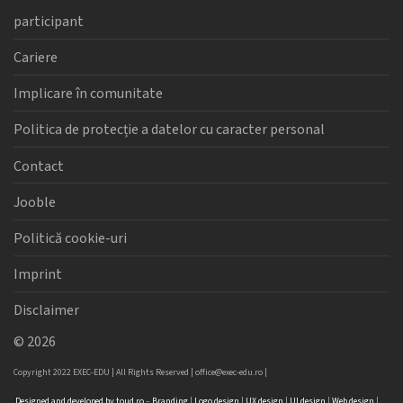
participant
Cariere
Implicare în comunitate
Politica de protecție a datelor cu caracter personal
Contact
Jooble
Politică cookie-uri
Imprint
Disclaimer
©
2026
Copyright 2022 EXEC-EDU | All Rights Reserved |
office@exec-edu.ro
|
Designed
and
developed
by
toud.ro
–
Branding
|
Logo
design
|
UX design
|
UI design
|
Web design
|