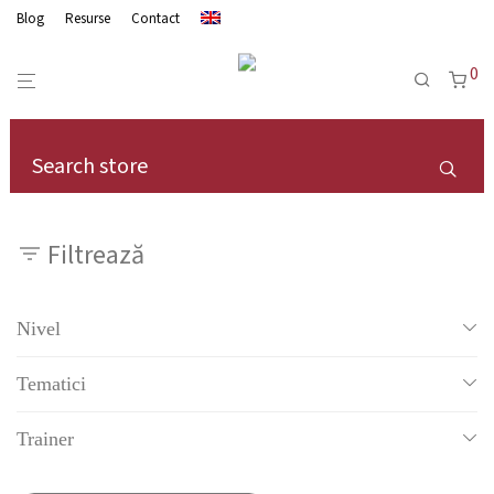
Blog
Resurse
Contact
0
Filtrează
Nivel
Grow Victory - pentru middle manageri
Tematici
Tot
Trainer
Abilitati de management si leadership
Monica Minoiu, EMBA