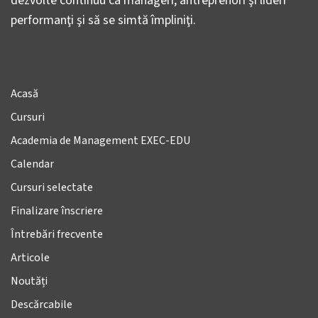
dezvolte continuu ca manageri, antreprenori şi lideri
performanţi şi să se simtă împliniţi.
Acasă
Cursuri
Academia de Management EXEC-EDU
Calendar
Cursuri selectate
Finalizare înscriere
Întrebări frecvente
Articole
Noutăți
Descărcabile