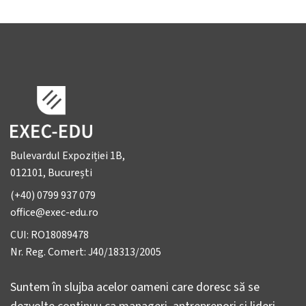
Training personalizat
Uncategorized
Well-being și dezvoltare personală
Bulevardul Expoziției 1B,
012101, București
(+40) 0799 937 079
office@exec-edu.ro
CUI: RO18089478
Nr. Reg. Comert: J40/18313/2005
Suntem în slujba acelor oameni care doresc să se