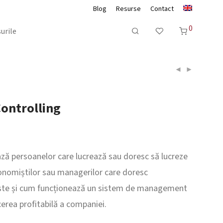
Blog
Resurse
Contact
0
urile
Controlling
ză persoanelor care lucrează sau doresc să lucreze
conomiștilor sau managerilor care doresc
este și cum funcționează un sistem de management
cerea profitabilă a companiei.