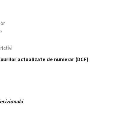
lor
e
rictivi
uxurilor actualizate de numerar (DCF)
decizională