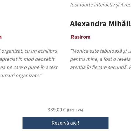
fost foarte interactiv și îl 
Alexandra Mihăi
a
Rasirom
i organizat, cu un echilibru
”Monica este fabuloasă și „
m apreciat în mod deosebit
pentru mine, a fost o revelaț
nea pe care o pune în acest
atenția în fiecare secundă. F
 cursuri organizate.”
389,00
€
(fără TVA)
Rezervă aici!