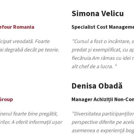
Simona Velicu
efour Romania
Specialist Cost Managem
icipat vreodată. Foarte
”Cursul a fost o incântare, 
mai degrabă decâ
t pe teorie.
predat și exemplificat, cu a
fiecăruia.Am rămas cu idei 
alt chef de a lucra. ”
Denisa Obadă
Group
Manager Achiziții Non-Co
inerul foarte bine pregătit,
”Diversitatea participanțilo
lor. A oferit informații ușor
perspective diferite pe acel
asemenea o experiență boga