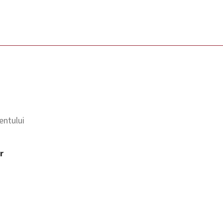
entului
r