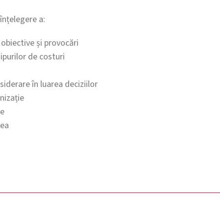
înțelegere a:
 obiective și provocări
ipurilor de costuri
iderare în luarea deciziilor
nizație
re
rea