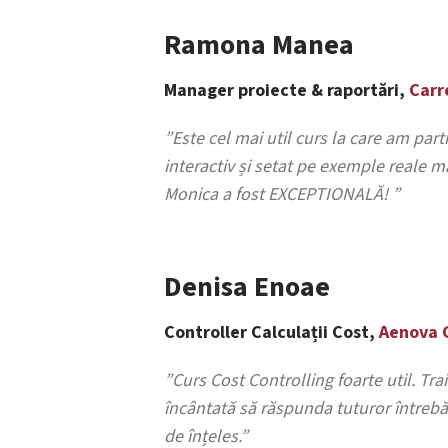
Ramona Manea
Manager proiecte & raportări,
Carr
”Este cel mai util curs la care am part
interactiv și setat pe exemple reale 
Monica a fost EXCEPTIONALĂ! ”
Denisa Enoae
Controller Calculații Cost,
Aenova 
”Curs Cost Controlling foarte util. Tra
încântată să răspunda tuturor întrebări
de înțeles.”