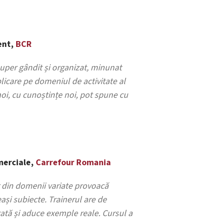
ent,
BCR
super gândit și organizat, minunat
plicare pe domeniul de activitate al
noi, cu cunoștințe noi, pot spune cu
merciale,
Carrefour Romania
r din domenii variate provoacă
eași subiecte. Trainerul are de
tă și aduce exemple reale. Cursul a