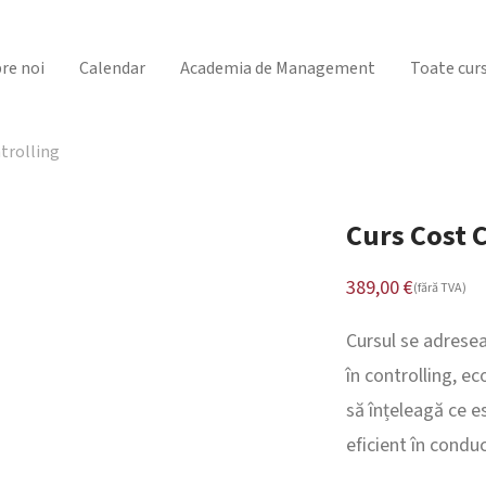
re noi
Calendar
Academia de Management
Toate curs
trolling
Curs Cost 
389,00
€
(fără TVA)
Cursul se adresea
în controlling, e
să înțeleagă ce 
eficient în condu