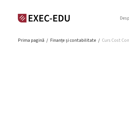
Desp
Prima pagină
/
Finanțe și contabilitate
/
Curs Cost Con