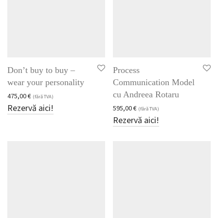
Alina Sârbu
Aurel Buculei
Diana Cernăianu
Dr. Andrei Stupu
Don’t buy to buy –
Process
Gina Matei, EMBA, PCC
wear your personality
Communication Model
Marius Ioniță
cu Andreea Rotaru
475,00
€
(fără TVA)
Rezervă aici!
595,00
€
(fără TVA)
Mihai Mănescu
Rezervă aici!
Monica Ducu
Monica Vanda Oltean
Traian Bossenmayer