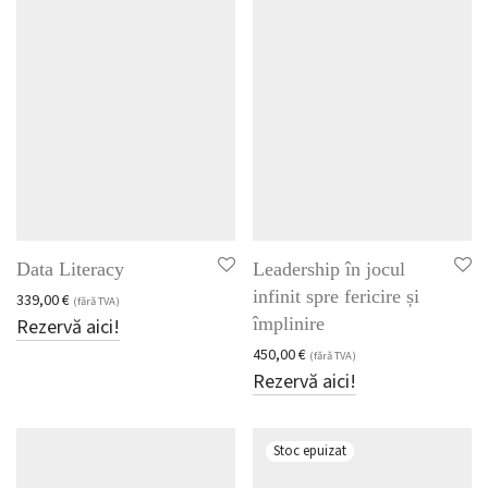
Dan Beșleagă, PMI, MBA
Training personalizat
Doina Binig, EMBA
Uncategorized
Doru Panaitescu
Well-being și dezvoltare personală
Dr. Alecxandrina Deaconu
Dr. Carmen Bălan
Dr. Ion Niculaescu
Dr. Lavinia Rașcă
Dr. Oana Firică
Data Literacy
Leadership în jocul
Dr. Ovidiu Dîmbean Creța
infinit spre fericire și
339,00
€
(fără TVA)
Dr. Răzvan Vasiliu
împlinire
Rezervă aici!
450,00
€
(fără TVA)
Dr. Violeta Ciurel
Rezervă aici!
Emanuel Beteringhe
Günter Vosskämper
Liliana Urziceanu, EMBA