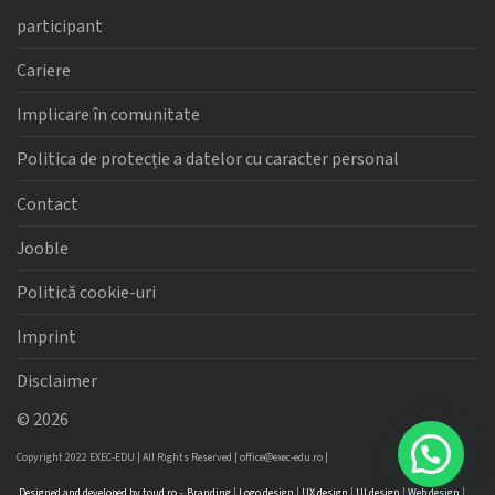
participant
Cariere
Implicare în comunitate
Politica de protecție a datelor cu caracter personal
Contact
Jooble
Politică cookie-uri
Imprint
Disclaimer
©
2026
Copyright 2022 EXEC-EDU | All Rights Reserved |
office@exec-edu.ro
|
Designed
and
developed
by
toud.ro
–
Branding
|
Logo
design
|
UX design
|
UI design
|
Web design
|