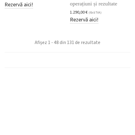
operațiuni și rezultate
Rezervă aici!
1.290,00
€
(fără TVA)
Rezervă aici!
Sortat
Afișez 1 - 48 din 131 de rezultate
după
cele
mai
recente