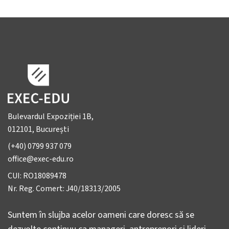
Bulevardul Expoziției 1B,
012101, București
(+40) 0799 937 079
office@exec-edu.ro
CUI: RO18089478
Nr. Reg. Comert: J40/18313/2005
Suntem în slujba acelor oameni care doresc să se