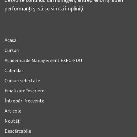
dezvolte continuu ca manageri, antreprenori şi lideri
performanţi şi să se simtă împliniţi.
Acasă
Cursuri
Academia de Management EXEC-EDU
Calendar
Cursuri selectate
Finalizare înscriere
Întrebări frecvente
Articole
Noutăți
Descărcabile