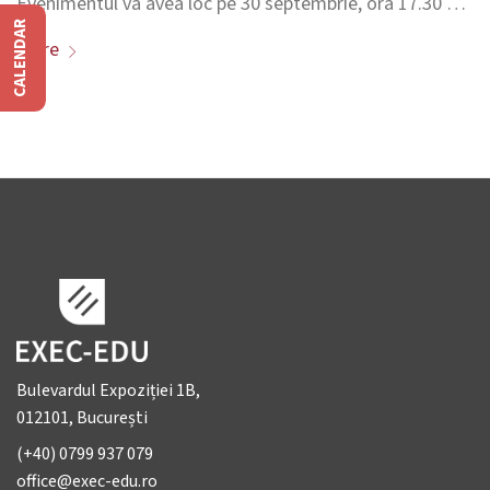
Evenimentul va avea loc pe 30 septembrie, ora 17.30 …
CALENDAR
More
Bulevardul Expoziției 1B,
012101, București
(+40) 0799 937 079
office@exec-edu.ro