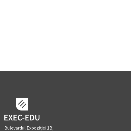
Training personalizat
Uncategorized
Well-being și dezvoltare personală
Bulevardul Expoziției 1B,