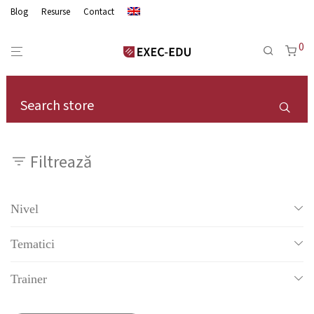
Blog
Resurse
Contact
0
Filtrează
Nivel
Grow Prestige - pentru top manageri
Tematici
Tot
Trainer
Abilitati de management si leadership
Simona Podgoreanu